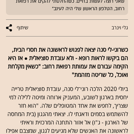
שאני רוצה לעשות בחיים. כשהחלטתי להקים את רפואת
רחוב, הטלפון הראשון שלי היה לעינב"
גלי וינרב
שיתוף
כשרוני-לי סנה יצאה לפגוש לראשונה את חסרי הבית,
הם ביקשו לראות רופא - ולא עובדת סוציאלית ● אז היא
הקימה עבורם את עמותת רפואת רחוב: "כשאין מקלחת
ואוכל, כל שריטה מזהמת"
ביולי 2020 הלכה רוני־לי סנה, עובדת סוציאלית טרייה
יחסית בארגון לשובע, המעניק ארוחה ומיטה ללילה למי
שצריך, לחפש את אחד המטופלים שלה. "הוא חזר
להשתמש בסמים ודאגתי לו. יצאתי מהגגון (בית המחסה
של הארגון - ג"ו) אל אזור התחנה המרכזית וראיתי
לראשונה את האנשים שלא מגיעים לגגון, שמצבם אפילו