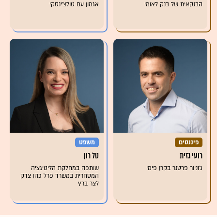
הבנקאית של בנק לאומי
אגמון עם טולצ'ינסקי
פיננסים
משפט
רועי גזית
טל רון
ג'וניור פרטנר בקרן פימי
שותפה במחלקת הליטיגציה
המסחרית במשרד פרל כהן צדק
לצר ברץ