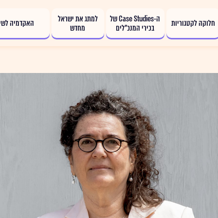
ה-Case Studies של
למתג את ישראל
חלוקה לקטגוריות
האקדמיה לשיו
בכירי המנכ”לים
מחדש