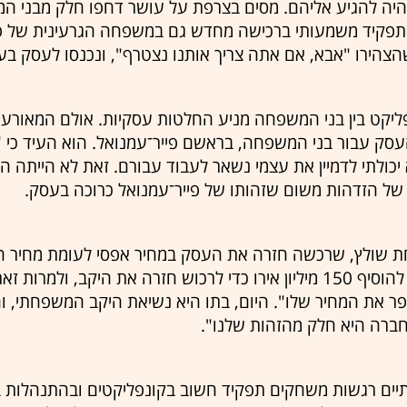
 היה להגיע אליהם. מסים בצרפת על עושר דחפו חלק מבני 
תפקיד משמעותי ברכישה מחדש גם במשפחה הגרעינית של פיי
, שהצהירו "אבא, אם אתה צריך אותנו נצטרף", ונכנסו לעסק ב
יקט בין בני המשפחה מניע החלטות עסקיות. אולם המאורעו
סק עבור בני המשפחה, בראשם פייר־עמנואל. הוא העיד כי 
 יכולתי לדמיין את עצמי נשאר לעבוד עבורם. זאת לא הייתה 
של הזדהות משום שזהותו של פייר־עמנואל כרוכה בעסק.
ת שולץ, שרכשה חזרה את העסק במחיר אפסי לעומת מחיר המ
שפייר־עמנואל היה צריך להוסיף 150 מיליון אירו כדי לרכוש חזרה את היקב, 
ר את המחיר שלו". היום, בתו היא נשיאת היקב המשפחתי, ו
ברה היא חלק מהזהות שלנו".
יים רגשות משחקים תפקיד חשוב בקונפליקטים ובהתנהלות