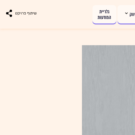
גלריית
וק
המודעות