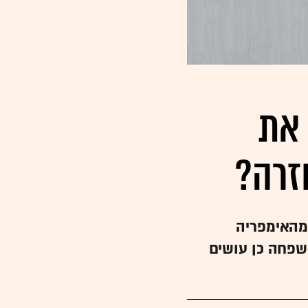
 את
זרה?
מהאימפריה
פחה כן עושים