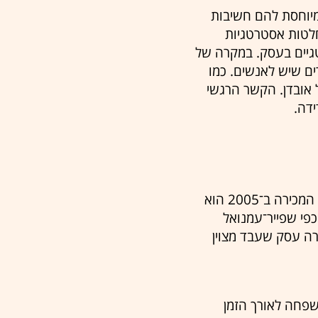
יוחסת להם חשיבות
לטות אסטרטגיות
גיים בעסק. במקרה של
ם שיש לאנשים. כמו
 אובדן. הקשר הרגשי
דה.
פייר־עמנואל הוא בן הדור השלישי במשפחה, שהצטרף ליקב המשפחתי ב־1976. בזמן המכירה ב־2005 הוא
ת של 7 ענפים שכללו 45 בני משפחה. כפי שפייר־עמנואל
כרה עסק שעבד מצוין
שפחה לאורך הזמן