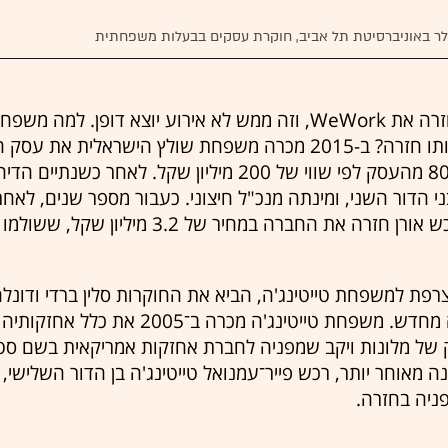
לר באוניברסיטת תל אביב, חוקרת עסקים בבעלות משפחתית
אדם נוימן ניסה לרכוש חזרה את WeWork, וזה ממש לא אירוע יוצא דו
שלה, ואחר כך רוכשת אותו חזרה? ב-2015 מכרה משפחת שולץ היש
לקרן אייפקס שרכשה 80% מהעסק לפי שווי של 200 מיליון שק
בני הדור השני, ומינתה מנכ"ל חיצוני. כעבור מספר שנים, ל
ת החברה במחיר של 3.2 מיליון שקל, ששולמו לכונס הנכסים.
פת למשפחת טייטינג'ה, הביא את החוקרות סלין ברדי ודונ
בסיבות למכירה ולרכישה מחדש. משפחת טייטינג'
 של מלונות ויקב שמפניה לחברת אחזקות אמריקאית בשם סטא
ירו. שנה מאוחר יותר, רכש פייר־עמנואל טייטינג'ה בן הדור השלי
ניה בחזרה.