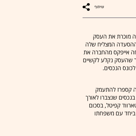
פן. למה משפחה מוכרת את העסק
ראלית את עסק ההסעדה המצליח שלה
ל. לאחר כשנתיים הדיחה אייפקס מהחברה את
אחר שהעסק נקלע לקשיים
לה קספרז להתעמק
ה מכרה ב־2005 את כלל אחזקותיה בנכסים שנצברו לאורך
רווד קפיטל, בסכום
שי, ביחד עם משפחתו