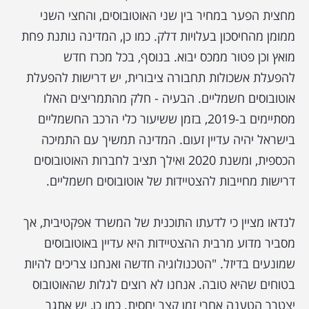
מחצית הפער במחיר בין שני האוטובוסים, והחצי השני
ממומן מהחיסכון בעלויות דלק. כמו כן, המדינה נותנת פחת
מואץ וכן פטור ממכס יבוא. בנוסף, בכל מכרז חדש
להפעלת אשכולות תחבורה ציבורית, יש דרישות להפעלת
אוטובוסים חשמליים. הבעיה - חלק מהתמריצים האלו
מסתיימים ב-2019, בזמן ששיעור כלי הרכב החשמליים
בישראל יהיה עדיין זעום. המדינה תמשיך עם התמיכה
הכספית, ומשנת 2020 ואילך תציב לחברות האוטובוסים
דרישות מחייבות להצטיידות של אוטובוסים חשמליים.
לנדאו מציין כי לדעתו התוכנית של המשרד אפקטיבית, אך
מסביר מדוע מרבית ההצטיידות היא עדיין באוטובוסים
שמונעים בדיזל. "הטכנולוגיה חדשה ואנחנו צריכים להיות
בטוחים שהיא טובה. אנחנו לא רוצים לגלות שהאוטובוס
יצטרך הטענה אחרי זמן קצר יחסית. כמו כן, יש אתגר