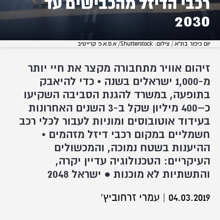
רכבי הדיזל מהכבישים עד
2030
יום כיפור בת"א./ צילום: Shutterstock/ א.ס.א.פ קרייטיב
זיהום אוויר מתחבורה מקצר את חיי יותר
מ-1,000 ישראלים בשנה • כדי להיאבק
בתופעה, במשרד להגנת הסביבה השקיעו
כ–400 מיליון שקל ב-3 השנים האחרונות
בעידוד אוטובוסים ומוניות לעבור לכלי רכב
חשמליים במקום רכבי דיזל מזהמים •
ההיענות בשטח נמוכה, והמכשולים
העיקריים: הטכנולוגיה עדיין יקרה,
והתשתיות לא מוכנות ●
ישראל 2048
04.03.2019
|
עמרי זרחוביץ'