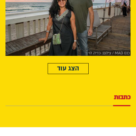
כנס MAD / צילום: כדיה לוי
הצג עוד
כתבות