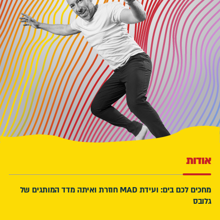
אודות
מחכים לכם בים: ועידת MAD חוזרת ואיתה מדד המותגים של
גלובס