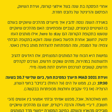
אחרי הפסקה בת שנה בשל אילוצי קורונה, ועידת השיווק,
הפרסום והדיגיטל של גלובס חוזרת.
בוועידה השנה ננסה להבין איך מייצרים מהלכים שיווקיים בעולם
בו השינויים קיצוניים, קצביים ומפתיעים: האם מהלכים שיווקיים
שנעשו בתקופת הקורונה הם here to stay, אילו מותגים העזו
להעיז, לחשוב אחרת ולפעול באופן שונה דווקא בתקופה הבלתי
צפויה של המגפה, ומה המפתחות להצלחת מותג בעידן כאוטי.
גמישות היא הכוח של המותגים המנצחים; אלו היודעים להגיב
ולהשתנות במהירות, מזהים שווקים חדשים, נערכים לקהלים
חדשים, קשובים לצרכנים ויודעים לתת מענה מידי.
ועידת MAD 2021 תיערך כמסיבת חוף, ביום שלישי 20.7 בשעה
19:30
; כן, כן, ממש על הים (על החול!) ב"גזיבו" בחוף השרון,
הרצליה (אז בלי עקבים וחולצות מכופתרות בבקשה:).
חוץ מאלכוהול, אוכל, מפגש אמיתי ובלתי אמצעי בין אנשים (הכי
חשוב!), די.ג'יי מעולה והרבה ריקודים, יוצגו גם מהלכים שיווקיים
מובילים מהארץ והעולם. כמיטב המסורת ייחשף מדד המותגים