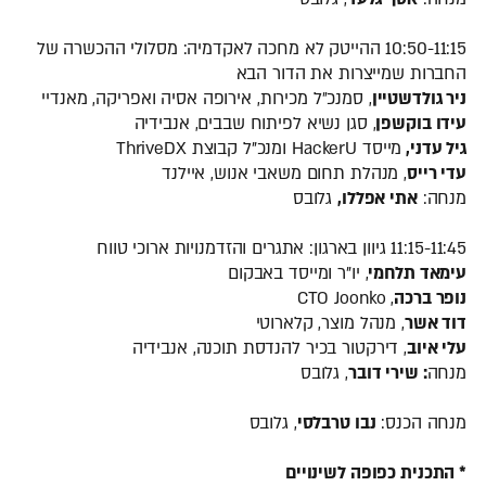
10:50-11:15 ההייטק לא מחכה לאקדמיה: מסלולי ההכשרה של
החברות שמייצרות את הדור הבא
ניר גולדשטיין
, סמנכ״ל מכירות, אירופה אסיה ואפריקה, מאנדיי
עידו בוקשפן
, סגן נשיא לפיתוח שבבים, אנבידיה
גיל עדני,
מייסד HackerU ומנכ"ל קבוצת ThriveDX
עדי רייס
, מנהלת תחום משאבי אנוש, איילנד
מנחה:
אתי אפללו,
גלובס
11:15-11:45 גיוון בארגון: אתגרים והזדמנויות ארוכי טווח
עימאד תלחמי
, יו"ר ומייסד באבקום
נופר ברכה
, CTO Joonko
דוד אשר
, מנהל מוצר, קלארוטי
עלי איוב
, דירקטור בכיר להנדסת תוכנה, אנבידיה
מנחה
: שירי דובר
, גלובס
מנחה הכנס:
נבו טרבלסי
, גלובס
* התכנית כפופה לשינויים