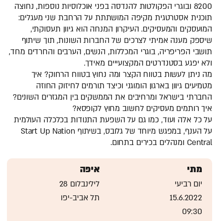
8200 ובוגרי הפקולטות להנדסה בפני אוכלוסיות נוספות, נחוצה
תוכנית אסטרטגית מקיפה המושתתת על הרחבת שני מעגלים:
המועסקים והמעסיקים. העיקרון המנחה הוא גיוון תעסוקתי,
שיספק מענה אמיתי לצרכים של החברות השונות, תוך שיתוף
תושבי הפריפריה, בוגרי המכללות, הנשים, הערבים והחרדים מחד,
ולא יפגע בסטנדרטים המקצועייים מאידך.
מה ניתן לעשות בטווח הקצר ומה נחוץ בטווח הרחוק? איך
מטמיעים גיוון בארגון הומוגני וכיצד תורמים לחיזוק החוזה
החברתי בישראל ומרחיבים את הממשקים בין המגזרים השונים?
איך רותמים מעסיקים לחשוב מחוץ לקופסא?
על כל אלה ועוד, כמו גם על השפעת התנודות בכלכלה העולמית
על הענף, במפגש מיוחד של גלובס, בשיתוף Start Up Nation
Central ומנהלים בכירים בתחום.
מתי
איפה
יום רביעי
לילינבלום 28
15.6.2022
תל אביב-יפו
09:30