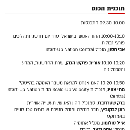
תוכנית הכנס
09:30-10:00 התכנסות
10:00-10:10 ההון האנושי בישראל: סדר יום חדשני ותהליכים
פורצי גבולות
אבי חסון
, מנכ"ל Start-Up Nation Central
10:10-10:20
אורית פרקש הכהן
, שרת החדשנות, המדע
והטכנולוגיה
10:20-10:50 האם אנחנו לקראת משבר העסקה בהייטק?
מתי צוויג
, מנכ"לית Scale-Up Velocity מבית Start-Up Nation
Central
ברק שטרוזברג
, סמנכ"ל ההון האנושי, תעשייה אווירית
רונן לבקוביץ
, חבר הנהלה ומנהל חטיבת שירותים טכנולוגיים
באמדוקס
אייל סולומון
, מנכ"ל אתוסיה
מנחה:
אסף גלעד
, גלובס