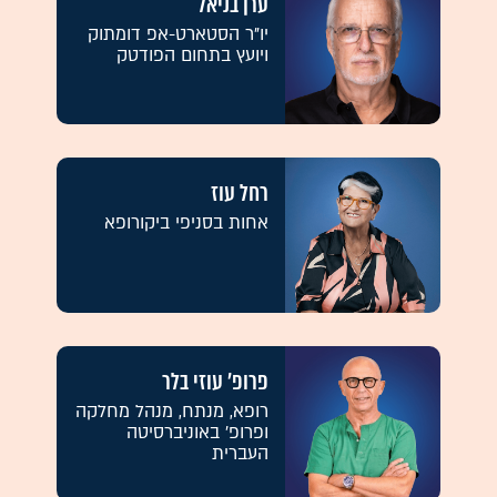
ערן בניאל
יו"ר הסטארט-אפ דומתוק
ויועץ בתחום הפודטק
רחל עוז
אחות בסניפי ביקורופא
פרופ' עוזי בלר
רופא, מנתח, מנהל מחלקה
ופרופ' באוניברסיטה
העברית