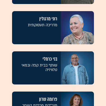
רוני מרגולין
מדריכה תעסוקתית
בני כרמלי
שותף בבית קפה ובמאי
טלוויזיה
פרומה שרון
מנכ"לית מכללת השחר