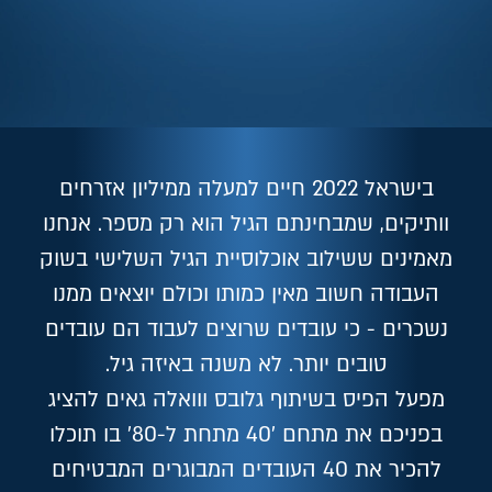
בישראל 2022 חיים למעלה ממיליון אזרחים
וותיקים, שמבחינתם הגיל הוא רק מספר. אנחנו
מאמינים ששילוב אוכלוסיית הגיל השלישי בשוק
העבודה חשוב מאין כמותו וכולם יוצאים ממנו
נשכרים - כי עובדים שרוצים לעבוד הם עובדים
טובים יותר. לא משנה באיזה גיל.
מפעל הפיס בשיתוף גלובס ווואלה גאים להציג
בפניכם את מתחם '40 מתחת ל-80' בו תוכלו
להכיר את 40 העובדים המבוגרים המבטיחים