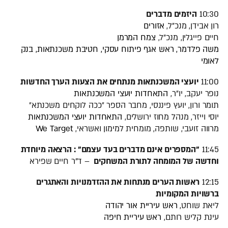
10:30
היזמים מדברים
רון אבידן, מנכ"ל,
אזורים
חיים פייגלין, מנכ"ל,
צמח המרמן
משה פלדמר, ראש אגף פיתוח עסקי, חטיבת משכנתאות, בנק
לאומי
11:00
יועצי המשכנתאות מנתחים את הצעות הערך החדשות
נופר יעקב, יו"ר,
התאחדות יועצי המשכנתאות
תומר ורון, יועץ פיננסי, מחבר הספר ״ככה לוקחים משכנתא״
יוסי וייזר, מנהל מחוז ירושלים,
התאחדות יועצי המשכנתאות
מרווה זועבי, שותפה, מומחית למימון ואשראי,
We Target
11:45
"המספרים אינם מדברים בעד עצמם" : הרצאה מיוחדת
וחדשה של המומחה לתורת המשחקים
– ד"ר חיים שפירא
12:15
ראשות הערים מנתחות את ההזדמנויות והאתגרים
ברשויות המקומיות
ליאת שוחט,
ראש עיריית אור יהודה
עינת קליש רותם,
ראש עיריית חיפה