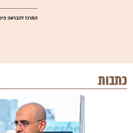
המרכז להבראה פינ
כתבות