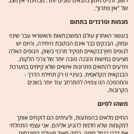
לשוב ולגייס מימון בתנאים טובים יותר. מבחינתי אין מצב
של "אין פתרון".
מגמות וטרנדים בתחום
בעשור האחרון עולם המשכנתאות והאשראי עבר שינוי
עמוק. הבנקים כבר אינם הכתובת היחידה, והיום יש
לגופים חוץ־בנקאיים תפקיד מרכזי בשוק. הגופים האלה
מציעים גמישות והבנה טובה יותר של צרכי הלקוח,
ויודעים להתאים פתרונות אישיים שלא קיימים במערכת
הבנקאית הקלאסית. בעיניי זו רק תחילת הדרך -
והמהפכה הזו צפויה להתרחב עוד יותר בשנים
הקרובות.
משהו לסיום
החיים מלאים בהפתעות, ולעיתים הם לוקחים אותך
למקומות שלא חלמת להגיע אליהם. אני עצמי התחלתי
את דרכי בנמל חיפה, רחוק מאוד מעולם הפיננסים,