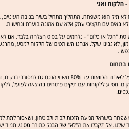
 הלקוח ואני
לא תיק הוא משפחה. התהליך מתחיל בשיח בגובה העיניים, בל
א באים עם תקציבי עתק אלא עם אמונה בוערת ונחישות.
יטת "הכל או כלום" - נלחמים על בסיס הצלחה בלבד. אם לא 
מון, לא גבינו שקל. אנחנו השותפים של הלקוח למסע, מהרגע
שי.
 בתחום
בין השאר אני פועל לאיחוד הלוואות עד 80% משווי הנכס גם למסור
קים, מסייע ללקוחות עם תיקים פתוחים בהוצאה לפועל, ללקוח
כסים.
משפחה בישראל מגיעה הזכות לבית ולביטחון, ושאסור לתת למ
 שלנו. אל תקבלו את ה"לא" של הבנק כתורה מסיני. תמיד יש 