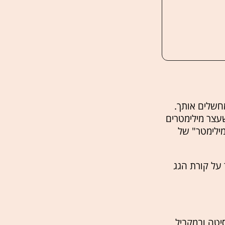
חשלים אותך.
עצר מילימטרים
ילימטר" של
 על קורת הגג
יטה ובמקביל