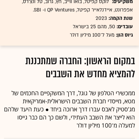
משקיעים:
לוקס קפיטל, בואו ווייב, חץ, גרוב, טל ונצ'רס,
אפפרונט, איידנלאייר קפיטל, QP Ventures ו- SBI.
שנת הקמה:
2023
עובדים:
50, מהם 25 בישראל
גיוס הון:
מעל ל־100 מיליון דולר
במקום הראשון: החברה שמתכננת
להמציא מחדש את השבבים
ממכשירי הטלפון של גוגל, דרך המשקפיים החכמים של
מטא, מייסדי חברת השבבים הישראלית-אמריקאית
מג'סטיק לאבס עברו דרך ארוכה ביחד ● כעת היעד שלהם
הוא לייצר את השבב העתידי, ולשם כך הם כבר גייסו
למעלה מ־100 מיליון דולר