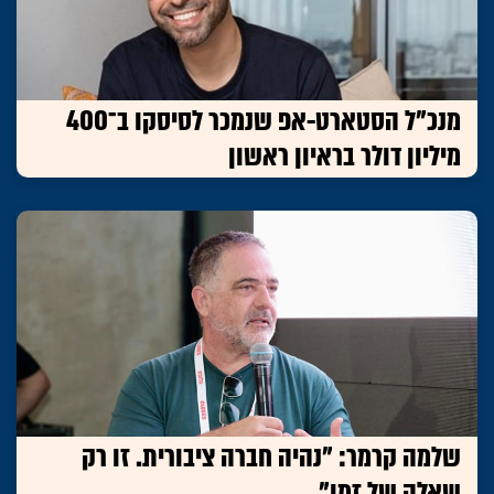
מנכ"ל הסטארט-אפ שנמכר לסיסקו ב־400
מיליון דולר בראיון ראשון
שלמה קרמר: "נהיה חברה ציבורית. זו רק
שאלה של זמן"