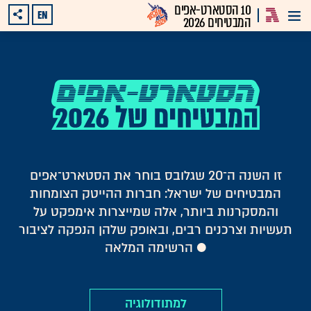
10 הסטארט-אפים
EN
המבטיחים 2026
זו השנה ה־20 שגלובס בוחר את הסטארט־אפים
המבטיחים של ישראל: חברות ההייטק הצומחות
והמסקרנות ביותר, אלה שמייצרות אימפקט על
תעשיות וצרכנים רבים, ובאופק שלהן הנפקה לציבור
● הרשימה המלאה
למתודולוגיה