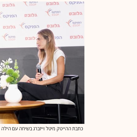
כתבת ההייטק מיטל וייזברג בשיחה עם הילה זיגמן בכנס TECH IL של גלובס / 