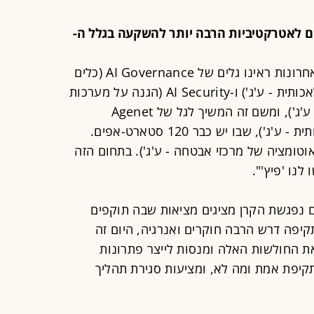
ום לאטרקטיביות הרבה יותר להשקעה בגלל
ה-
"היסטורית תמיד היו גלים. בשנתיים האחרונות ראינו גלים של AI Governance (כלים
לשמירה על בטיחות ואתיקה בבינה מלאכותית - ע'ג') ו-AI Security (הגנה על מערכות
בינה מלאכותית מפני התקפות סייבר - ע'ג'), ומשם זה המשיך לגל של Agenet
Security (הגנה על סוכני בינה מלאכותית - ע'ג'), שבו יש כבר 120 סטארט-אפים.
ם נוסף הוא SOC Automation (אוטומציה של מרכזי אבטחה - ע'ג'). בתחום הזה
 נפגשת הקרן מציגים מציאות שבה תוקפים
תקיפה דרש הרבה חוקרים ואנרגיה, היום זה
את החולשות האלה ומנסות לייצר פתרונות
תקיפת אמת ומה לא, ומציעות סגירת תהליך