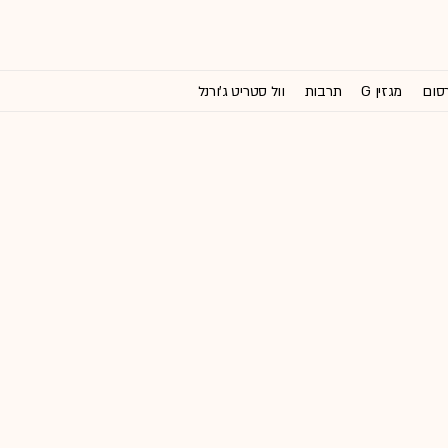
רסום
מגזין G
תרבות
וול סטריט ג'ורנל