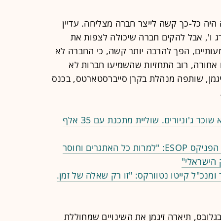
minutes,
20
היה כל-כך קשה לייצר חברה מצליחה. עדיין
seconds
Volume
90%
 ו', אבל להקים חברה שיכולה לצפות את
מעותיים, הפך להרבה יותר קשה, כי החברה לא
 אחורה, רוב התחזיות שהשמיעו חברות לא
זיגמן, שותפה מנהלת בקרן סייברסטארטס, בכנס
כנס TECH IL | ליעד אגמון: "אני לא שוכר ג'וניורים. שוליית מתכנת עם 35 אלף
כנס TECH IL | אייל פרוינד, מנכ"ל הפניקס ESOP: "למרות כל האתגרים וחוסר
 הישראלי"
 מייסד ומנכ"ל קייטו נטוורקס: "זו רק שאלה של זמן.
בגלובס, תיארה זיגמן את השינויים שמחוללת