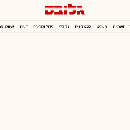
'ן ותשתיות
משפט
טכנולוגיה
גלובלי
ניהול וקריירה
דעות
שיווק ופ