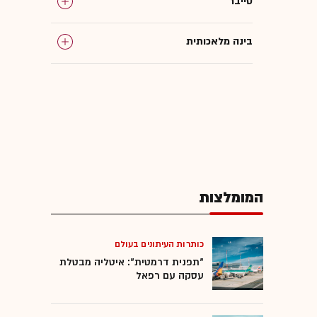
סייבר
בינה מלאכותית
סטארט-אפים
גיוסים והשקעות
סוכני AI
המומלצות
מתקפות סייבר
אבטחת סייבר
כותרות העיתונים בעולם
"תפנית דרמטית": איטליה מבטלת
עסקה עם רפאל