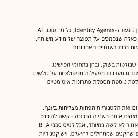
התפתחות נוספת שעליה הצביעה זיגמן נוגעת ל-Identity Agents, כלומר סוכני AI
א כאלה שנסמכים על תפוצה של מידע משותף.
ת רבות בשנתיים האחרונות.
 שבולטות בשוק, ובהן בתחומי הפישינג
חכם וה-Social Engineering, שבהם מערכות מפעילות מניפולציות על גולשים
ולטת נוספת מספקת פתרונות אוטומטיים
ום ואת הקטגוריות הפחות מצליחות בענף.
מזהים אותה בשנייה הנכונה - קשה להיכנס
אליה אחר-כך. לגייס השקעת סיד זה כאמור לא קשה במיוחד, אבל לגייס סבבי B ,A
ואים שחקנים שמתחילים להיעלם, ויש קטגוריות