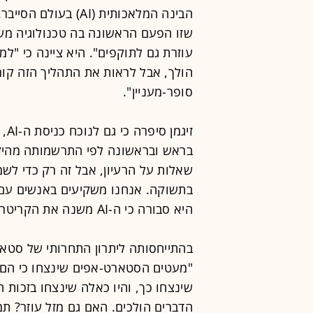
הבינה המלאכותית (AI)
שזו הפעם הראשונה בה טכנולוגיה משנה
עוזרת גם לתוקפים". היא ציינה כי "למ
הולך, אבל לראות את התהליך הזה קורה
סופר-מעניין".
זיג
בראש ובראשונה לפי התרשמותה מהיזם.
שאלות על הרעיון, אבל זה רק כדי לש
בתשוקה. אנחנו משקיעים באנשים עם ח
היא סבורה כי ה-AI משנה את הקריטריונים להשקעה בשוק באופן כללי.
בהתייחסותה ליתרון התחרותי של סטאר
"מעטים הסטארט-אפים שינצחו כי הם בנ
שינצחו כך, והיו כאלה שינצחו בזכות 
הדברים הולכים. האם גם מזל עוזר? תמ