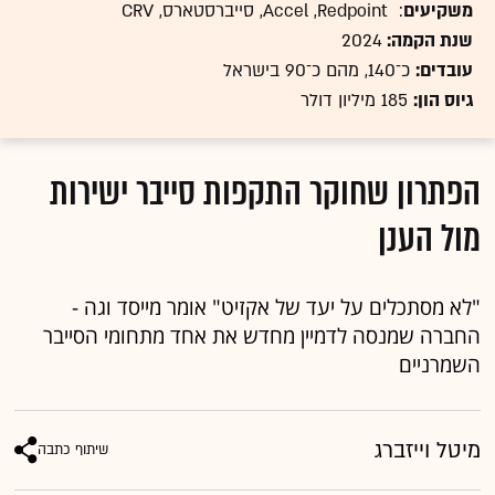
משקיעים
: Accel ,Redpoint, סייברסטארס, CRV
שנת הקמה:
2024
עובדים:
כ־140, מהם כ־90 בישראל
גיוס הון:
185 מיליון דולר
הפתרון שחוקר התקפות סייבר ישירות
מול הענן
"לא מסתכלים על יעד של אקזיט" אומר מייסד וגה -
החברה שמנסה לדמיין מחדש את אחד מתחומי הסייבר
השמרניים
מיטל וייזברג
שיתוף כתבה