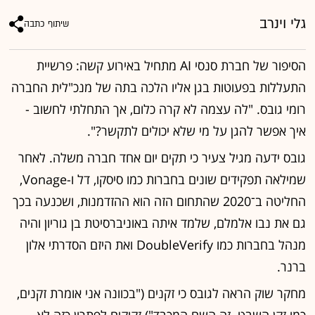
גלי וינרב
שיתוף כתבה
הסיפור של חברת סנסי AI מתחיל באירוע קשה: פרשיית
התעללות בפעוטות בגן אליו הלכה בתה של מנכ"לית החברה
רומי גובס. "לה עצמה לא קרה כלום, אך התחלתי לחשוב -
איך אפשר להגן על מי שלא יכולים לתקשר?".
גובס ידעה מגיל צעיר כי תקים יום אחד חברה משלה. לאחר
שמילאה תפקידים שונים בחברות כמו סיסקו, דל ו-Vonage,
החליטה ב־2020 שהתחום הזה הוא ההזדמנות, ושכנעה בכך
גם את נבו אלמלם, שלמד איתה באוניברסיטת בן גוריון והיה
מנהל בחברות כמו DoubleVerify ואת היזם הסדרתי אלון
ברנר.
מחקר שוק הראה לגובס כי זקנים ("בכוונה אני אומרת זקנים,
כמו זקן השבט. זה השם המכבד") זקוקים לפתרון כזה לא