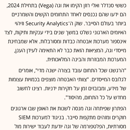
כששי סנדלר ואלי רוזן הקימו את וגה (Vega) בתחילת 2024,
הם ידעו שהם נכנסים לאחד התחומים הקשים והשמרניים
ביותר בעולם הסייבר. שוק ה־Security Analytics וזיהוי
האיומים הארגוני נשלט במשך שנים בידי ענקיות ותיקות, לצד
אינספור מערכות אבטחה כבדות ומסורבלות. אלא שמבחינת
מייסדי וגה, המציאות הזאת כבר לא התאימה לעידן הענן,
המערכות המבוזרות והבינה המלאכותית.
"הרגשנו שכל התחום עובד בצורה ישנה מדי", אומרים
לגלובס המייסדים. "צוותי האבטחה מוצפים בכמויות עצומות
של מידע, ומבזבזים זמן על חקירות ידניות. רצינו לחשוב
מחדש על כל התחום, מהיסוד".
הפתרון שפיתחה וגה מנסה לשנות את האופן שבו ארגונים
חוקרים ומזהים מתקפות סייבר. בניגוד למערכות SIEM
מסורתיות, הפלטפורמה של וגה יודעת לעבוד ישירות מול