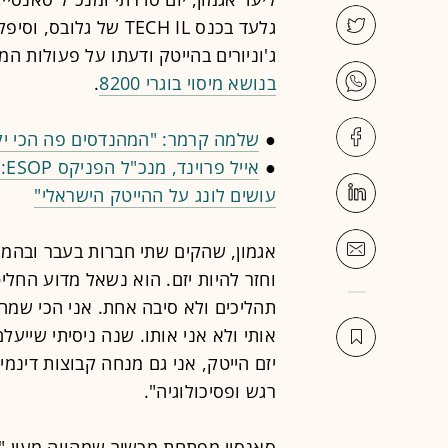
ג'וניורים בהייטק ודעתו על פעולות ה
בנושא מיסוי בוגרי 8200
.
●
שלמה קרמר: "המהנדסים פה הכי יק
●
אי
עושים לונג על ההייטק הישראלי"
אגמון, שהקים שתי חברות בעבר ובהמש
וחזר להיות יזם. הוא נשאל מדוע החליט 
תהליכים ולא סיבה אחת. אני הכי שמח
אותי ולא אני אותו. שנה ניסיתי שייע
יזם הייטק, אני גם מנחה קבוצות דינמ
רגש ופסיכולוגיה".
סאנסיי מפתחת מכשיר שמהווה מעין "ח