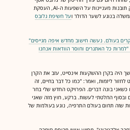
90%
גלעד בכנס TECH IL של גלובס, וסיפק תובנות מעניינות על השפעות ה-AI, העסקת
ממשלה בנוגע לשער הדולר ו
על חשיפת גלובס
רים בעולם. נעשה חישוב מחדש איפה מגייסים"
יל פרוינד, מנכ"ל הפניקס ESOP: "למרות כל האתגרים וחוסר הוודאות אנחנו
ך היה בקרן ההשקעות אינסייט, עזב את הקרן
לחזור ליזמות, ואמר: "כמו כל דבר בחיים, זה
 כשאני בונה דברים. הפרויקט החדש שלי בחר
לם ובסוף החלטתי לעשות. ברקע, חוץ מזה שאני
יות שזה תחום בעולם התרפיה, נוגע בעולמות של
בר אלקטרוני", מסייע אישי מבוסס חומרה