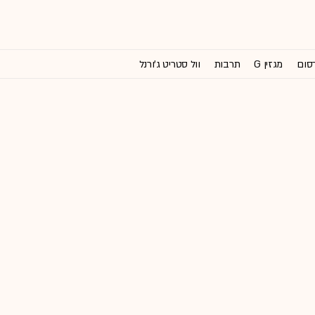
רסום
מגזין G
תרבות
וול סטריט ג'ורנל