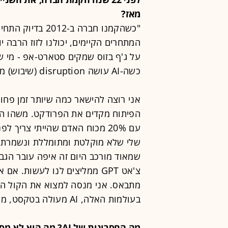
מאז?
"כשהקמנו חברה ב-2
המתחרים הקיימים, יכולנו לזוז הרבה 
על ג'ף בזוס שמקים סטארט-אפ - מי שא
כשה-AI עושה disruption (שיבוש) מטורף.
הפיתוח מקדים את הפרודקט. משהו ה
שמאוד מורכב היום זה איפה עובר הגבו
בעולמות האלה, AI מעולה בטקסט, מייצר חוויה לצרכן".
מה החסרונות של AI? מה הוא לא מסוגל?