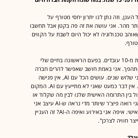
201 בדיוק התחיל הענן, וזה נתן לנו יתרון יחסי מטורף על
יותר מהר. אני עושה את זה פה בקטן אבל תחשבו
והב טכנולוגיה לא יכול היום לשבת על הקווים
אני רוצה להישאר כמה שיותר זמן פחות מ-10 עובדים. בפעם הראשונה בחיים שלי
תהפך. אני באמת חושב שאפשר להרים חברה
עם 20% מכוח האדם שהייתי צריך לפני שלוש שנים. עושים הכל עם AI, אין פגישה
שלי שלא מוקלטת ומתומללת ונשמרת. אין דבר כמעט שאני לא מתייעץ עם AI. המקום
ל בין התרומה האישית שלנו לבין מה שקלוד או
צ'אט GPT ממליצים לנו לעשות. אם אני רואה פיצ'ר שיותר מדי נראה ש-AI עיצב אני
מתבאס. אני מנסה למצוא את הקול האישי. איפה אני באירוע ואיפה ה-AI? זה העניין