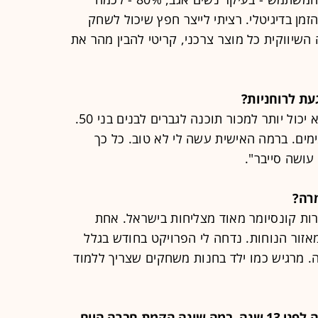
מן בדיגיטלי. רציתי לייצר חפץ שיכול לשחק
השיווקית כל מוצר צרכני, קריטי להבין מהר את
עת לרוחניות?
"הגעתי לשלב שבו, סליחה, אבל אני לא יכול יותר למכור תוכנה לגברים לבנים בני 50.
מים. ברמה האישית עשה לי לא טוב. כל כך
עושה סייבר".
רה?
רות קונסיומר מאוד מצליחות בישראל. אחת
אזור הנוחות. נדחה לי הפרויקט בחודש בגלל
 מרגיש כמו ילד בחנות משחקים שצריך ללמוד
לפני 22 שנה הקמת חברה, את השנייה לפני 13 שנה. במה שונה הקמת חברה היום