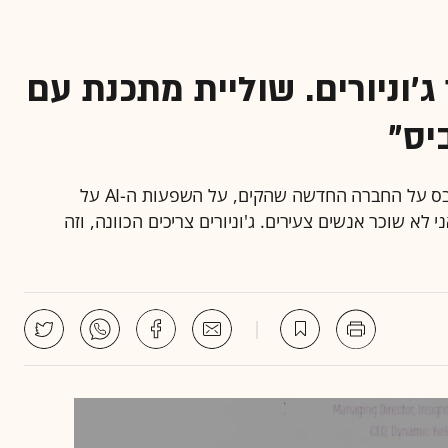
ג׳וניורים. שוליית מתכנת עם
היזם ומנכ"ל סאנסיי סיפר היום בכנס TECH IL של גלובס על החברה החדשה שהקים, על השפעות ה-AI על
 לא שוכר אנשים צעירים. ג'וניורים צריכים הכוונה, וזה