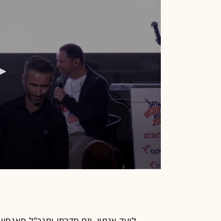
ליעד אגמון, יזם סדרתי ומנכ"ל סאנסי