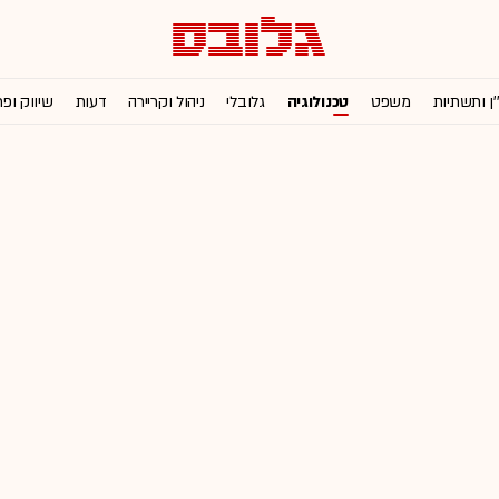
'ן ותשתיות
משפט
טכנולוגיה
גלובלי
ניהול וקריירה
דעות
שיווק ופ