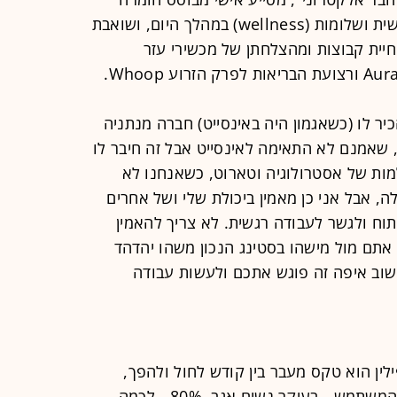
שמסייע בשמירה על בריאות פיזית, נפשית ושלומות (wellness) במהלך היום, ושואבת
חיית קבוצות ומהצלחתן של מכשירי עזר
יר לו (כשאגמון היה באינסייט) חברה מנתניה
אמנם לא התאימה לאינסייט אבל זה חיבר לו
ות של אסטרולוגיה וטארוט, כשאנחנו לא
, אבל אני כן מאמין ביכולת שלי ושל אחרים
וח ולגשר לעבודה רגשית. לא צריך להאמין
תם מול מישהו בסטינג הנכון משהו יהדהד
שוב איפה זה פוגש אתכם ולעשות עבודה
ין הוא טקס מעבר בין קודש לחול ולהפך,
אנחנו בונים טקס שאמור להכניס את המשתמש - בעיקר נשים אגב, 80% - לכמה