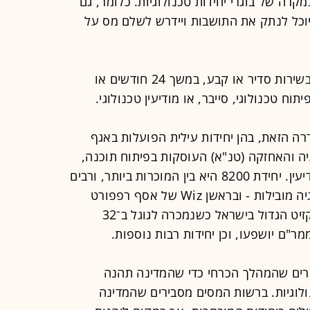
קרה של בוגרי יחידות טכנולוגיות. כלומר, גם
יוכל לנתק את התושבות ויידרש לשלם מס על
החוק המתוכנן יחול על כל מי ששירת בשירות סדיר או קבע, במשך 24 חודשים או
וח טכנולוגי, סייבר, או מודיעין טכנולוגי.
ה הזאת, בהן יחידות עילית הפועלות באגף
יה והאחזקה (טנ"א) העוסקות בפיתוח תוכנה,
סייבר, מחשוב, לוחמה אלקטרונית ומודיעין. יחידת 8200 היא בין המוכרות ביותר, ורבים
מבוגריה הקימו בהמשך חברות טכנולוגיה מובילות - ובראשן Wiz של אסף רפפורט
ויוצאי 8200 נוספים, שעשתה את האקזיט הגדול בישראל כשנמכרה לגוגל ב־32
ממר"ם יושפעו, וכן יחידות רבות נוספות.
רים שהמהלך הכרחי כדי שהמדינה תהנה
לוגיות. ברשות המסים מסבירים שהמדינה