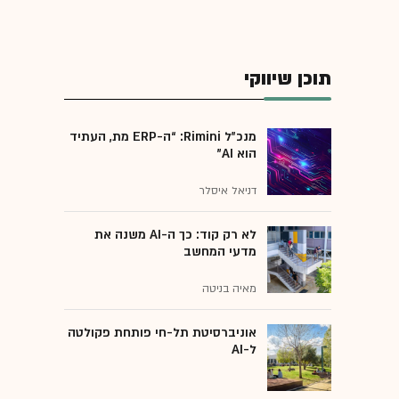
תוכן שיווקי
מנכ״ל Rimini: “ה-ERP מת, העתיד
הוא AI"
דניאל איסלר
לא רק קוד: כך ה-AI משנה את
מדעי המחשב
מאיה בניטה
אוניברסיטת תל-חי פותחת פקולטה
ל-AI