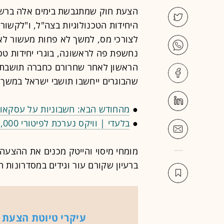
הצעת חוק שמתגבשת בימים אלה ברשו
היחידות הטכנולוגיות בצה"ל, ו"לקשור"
לצורכי מס, למשך לא פחות מעשור לא
נחשפת פה לראשונה, בוגרי יחידות טכנ
הראשון לאחר שחרורם כחברה תושבת 
שהבוגרים ייחשבו תושבי ישראל במשך ע
●
מהחודש הבא: חשבוניות על עסקאות מ־5,000 שקל יחויבו באישור 
●
בלעדי | וויקס נערכת לפיטורי 800-1,000 עובדים
מומחי מיסוי והייטק מכנים את ההצעה 
ברעיון שקורם עור וגידים במסדרונות 
עיקרי טיוטת הצעת ה