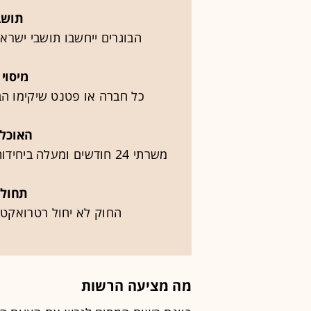
תושב
הבוגרים ייחשבו תושבי ישראל ל־10 שנים, גם במקרה של רי
מיסוי
כל חברה או פטנט שיקימו הבו
האוכלו
משרתי 24 חודשים ומעלה ביחידות סייבר, מודיעין ופיתוח (כגון 8200 וממר"ם)
תחולה
החוק לא יחול רטרואקטיב
מה מציעה הרשות