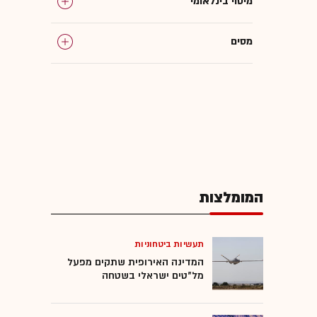
מיסוי בינלאומי
מסים
הצעת חוק
אקזיטים
שי אהרונוביץ'
המומלצות
צה"ל
קניין רוחני
תעשיות ביטחוניות
המדינה האירופית שתקים מפעל
מל"טים ישראלי בשטחה
המומלצות