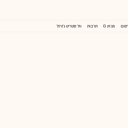
רסום
מגזין G
תרבות
וול סטריט ג'ורנל