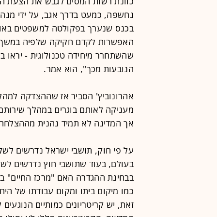
כוונת רשות המסים לגבש את הצעת החו
נחשפה, כמעט בדרך אגב, על ידי מנהל 
בכנס שנערך בפקולטה למשפטים באוני
שהשתחרר מיחידה טכנולוגית - יראו ב
הנובעות מכך", הוא אמר.
אהרונוביץ' הסביר אז שההצדקה למהל
מעניקה לאותם בוגרים במהלך שירות
אך המדינה לא תמיד נהנית מההצלחה.
על פי חוק, תושבי ישראל נדרשים לש
בעולם, בעוד שתושבי חוץ נדרשים לש
בבחינת ההגדרה האם "מרכז החיים" ביש
כמו מיקום ביתו ומקום עבודתו של היח
זאת, יש קריטריונים כמותיים הנוגעים