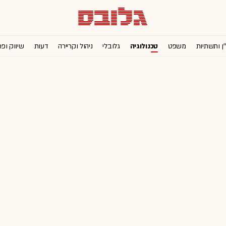
'ן ותשתיות
משפט
טכנולוגיה
גלובלי
ניהול וקריירה
דעות
שיווק ופ