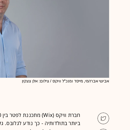
אבישי אברהמי, מייסד ומנכ''ל וויקס / צילום: אלן צצקין
ביותר בתולדותיה - כך נודע לגלובס. 