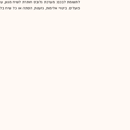
לתשומת לבכם: מערכת גלובס חותרת לשיח מגוון, ענ
פועלים. ביטויי אלימות, גזענות, הסתה או כל שיח ב