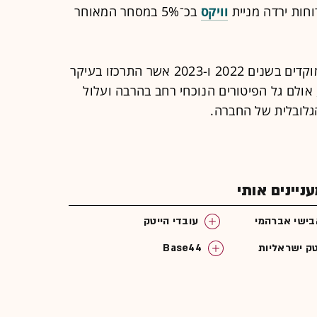
וחות ירדה מניית
וויקס
בכ־5% במסחר המאוחר
בעברה, וויקס ביצעה סבבי פיטורים ממוקדים בשנים 2022 ו-2023 אשר התרכזו בעיקר
אולם גל הפיטורים הנוכחי רחב בהרבה ועלול
הגלובלית של החברה.
יינים אותי
ישי אברהמי
עובדי הייטק
טק ישראליות
Base44