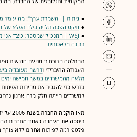
המקומית והגלובלית של החברה, המונה
●
ניתוח | "השמדת ערך": מה עומד מא
●
וויקס הפכה תלויה בילד הפלא של הה
●
WSJ | המנכ"ל שמספר: כיצד אני 
בבינה מלאכותית
ההחלטה הנוכחית מגיעה חודשים ספורי
העבודה ההיברידי ו
דרשה מעובדיה בישר
מלאה מהמשרדים במשך חמישה ימים 
נדרש כדי להגביר את מהירות הפיתוח 
למשרדים הייתה חלק מרה-ארגון נרחב 
מאז הוקמ
ביססה את מעמדה כאחת מחברות ההייט
פלטפורמה לפיתוח אתרים ללא צורך בי