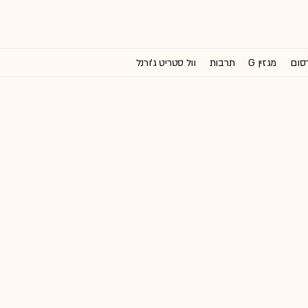
רסום
מגזין G
תרבות
וול סטריט ג'ורנל