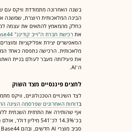
בשנה האחרונה מתמודדת וויקס עם שינ
הבינה המלאכותית היוצרת, שמשנה את ה
כחלק מהמאמץ להתאים את עצמה למצ
את
רכישת חברת ה"וייב קודינג" Base44
המאפשרים יצירת אפליקציות ומוצרים
מלאכותית. הרכישה נתפסה כאחד המהל
את פעילותה מעבר לעולם בניית האתר
ה־AI.
לחצים פיננסיים מצד השוק
לצד השינויים הטכנולוגיים, וויקס מת
ב
דוחות האחרונים שפרסמה הציגה החב
אף שהותירה את התחזית השנתית ללא ש
בכ־14.3% לכ־541 מיליון
ס