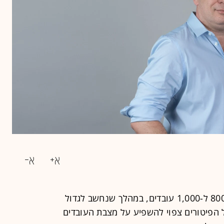
חברת וויקס (Wix) מתכננת לפטר בין 800 ל-1,000 עובדים, במהלך שנחשב לגדול
גל הפיטורים צפוי להשפיע על מצבת העובדים