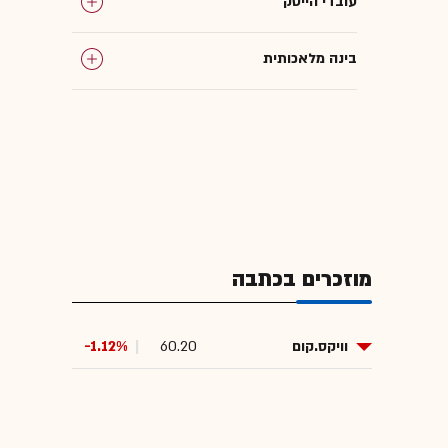
עובדי הייטק
בינה מלאכותית
חברות הייטק ישראליות
Base44
המומלצות
מוזכרים בכתבה
וויקס.קום
60.20
-1.12%