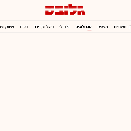
'ן ותשתיות
משפט
טכנולוגיה
גלובלי
ניהול וקריירה
דעות
שיווק ופ