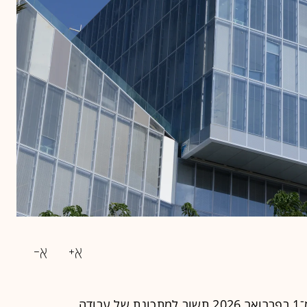
חברת וויקס הודיעה לעובדיה כי החל מ־1 בפברואר 2026 תשוב למתכונת של עבודה