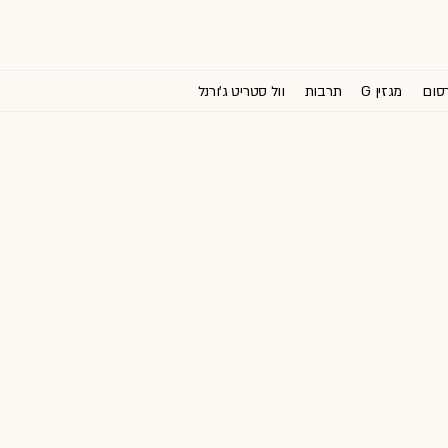
רסום
מגזין G
תרבות
וול סטריט ג'ורנל