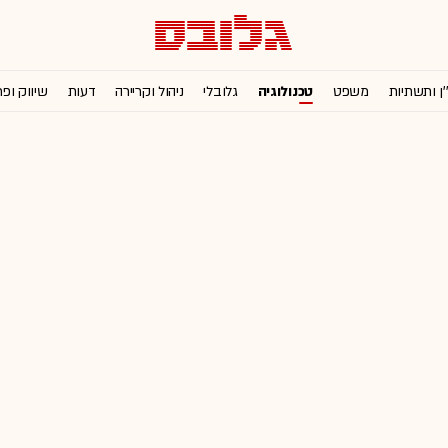
'ן ותשתיות
משפט
טכנולוגיה
גלובלי
ניהול וקריירה
דעות
שיווק ופ