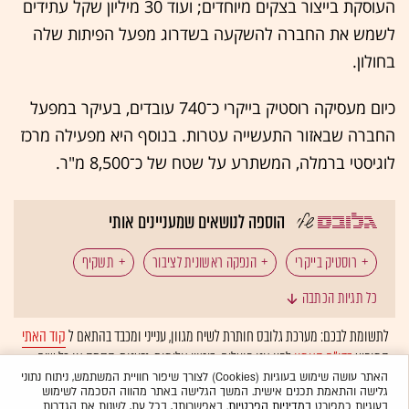
העוסקת בייצור בצקים מיוחדים; ועוד 30 מיליון שקל עתידים
לשמש את החברה להשקעה בשדרוג מפעל הפיתות שלה
בחולון.
כיום מעסיקה רוסטיק בייקרי כ־740 עובדים, בעיקר במפעל
החברה שבאזור התעשייה עטרות. בנוסף היא מפעילה מרכז
לוגיסטי ברמלה, המשתרע על שטח של כ־8,500 מ"ר.
הוספה לנושאים שמעניינים אותי
רוסטיק בייקרי
הנפקה ראשונית לציבור
תשקיף
כל תגיות הכתבה
תעשיית המזון
חברות מזון
ג'נרל מילס
לתשומת לבכם: מערכת גלובס חותרת לשיח מגוון, ענייני ומכבד בהתאם ל
קוד האתי
המופיע
בדו"ח האמון
לפיו אנו פועלים. ביטויי אלימות, גזענות, הסתה או כל שיח
Nature Valley
האגן דאז
ליימן שליסל
בלתי הולם אחר מסוננים בצורה
אוטומטית
ולא יפורסמו באתר.
האתר עושה שימוש בעוגיות (Cookies) לצורך שיפור חוויית המשתמש, ניתוח נתוני
גלישה והתאמת תכנים אישית. המשך הגלישה באתר מהווה הסכמה לשימוש
מאפיות
המומלצות
בעוגיות כמפורט
במדיניות הפרטיות
. באפשרותך, בכל עת, לשנות את הגדרות