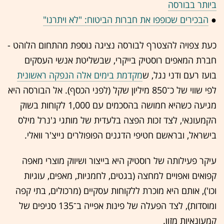
ביותר בבורסה
●
הבכירים שכופפו את חברות הביטוח: "לא ויתרנו"
כעת צפויה להצטרף לבורסה נציגה נוספת מהתחום הלוהט -
חברת המאפים רוסטיק בייקרי, שבשליטת אנשי העסקים
בועז רעם ודני נגל, ש
מקדמת בימים אלה הנפקה ראשונית
לפי שווי של כ־850 מיליון שקל (לפני הכסף). אל הבורסה היא
מגיעה כשהיא חמושה בהסכמים עם 1,000 לקוחות בשוק
הקמעונאי, לצד זכות הפצה בלעדית של מותגי ג'נרל מילס
בישראל, ובראשם חטיפי הדגנים הפופולרים נייצ'ר וואלי.
עיקר פעילותה של רוסטיק היא בייצור ושיווק מוצרי מאפה
קפואים ואפויים למחצה (בגטים, לחמניות, מאפים, עוגיות
וכו'), אותם היא מוכרת ללקוחות עסקיים (מרכולים, בתי קפה
ומוסדות), לצד הפעלה של פינות אפייה ב־135 סניפים של
קמעונאיות מזון.