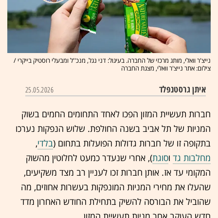
נייצ'ר וואלי, מותג מרכזי של החברה. בעיגול: דני נגל, מנכ''ל ומבעלי רוסטיק בייקרי /
צילום: אתר נייצ'ר וואלי, מצגת החברה
איתן גרסטנפלד
25.05.2026
חברות תעשיית המזון הפכו לאחד התחומים החמים בשוק
המניות של תל אביב בשנה החולפת. שלוש הנפקות נערכו
בתקופה זו של חברות גדולות הפועלות בתחום (
בלדי
,
מחלבות גד
ו
סוגת
), אחרי שנעדר כמעט לחלוטין מהשוק
המקומי עד אז. אותן חברות זכו לעניין רב מצד משקיעים,
שהעלו את מחירי המניות המונפקות בעשרות אחוזים, מה
שהוביל את הבורסה להשיק בתחילת החודש האחרון מדד
חדש העוקב אחר מניות תעשיית המזון.