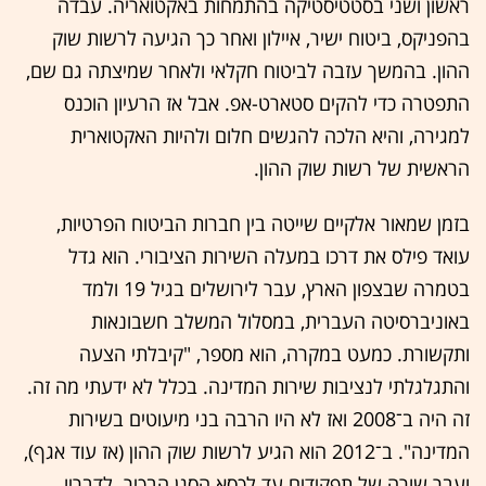
ראשון ושני בסטטיסטיקה בהתמחות באקטואריה. עבדה
בהפניקס, ביטוח ישיר, איילון ואחר כך הגיעה לרשות שוק
ההון. בהמשך עזבה לביטוח חקלאי ולאחר שמיצתה גם שם,
התפטרה כדי להקים סטארט-אפ. אבל אז הרעיון הוכנס
למגירה, והיא הלכה להגשים חלום ולהיות האקטוארית
הראשית של רשות שוק ההון.
בזמן שמאור אלקיים שייטה בין חברות הביטוח הפרטיות,
עואד פילס את דרכו במעלה השירות הציבורי. הוא גדל
בטמרה שבצפון הארץ, עבר לירושלים בגיל 19 ולמד
באוניברסיטה העברית, במסלול המשלב חשבונאות
ותקשורת. כמעט במקרה, הוא מספר, "קיבלתי הצעה
והתגלגלתי לנציבות שירות המדינה. בכלל לא ידעתי מה זה.
זה היה ב־2008 ואז לא היו הרבה בני מיעוטים בשירות
המדינה". ב־2012 הוא הגיע לרשות שוק ההון (אז עוד אגף),
ועבר שורה של תפקידים עד לכסא הסגן הבכיר. לדבריו,