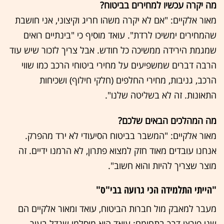
מה יקרה עכשיו למחירים בביטוח?
מאור אלקיים: "אם לא יקרה משהו חריג וקיצוני, אני חושבת
שהמחירים ימשיכו לרדת". עואד מוסיף כי "בינתיים רואים
שמגמת הירידה ממשיכה כל חודש. אבל צריך לזכור שיש עוד
הרבה דברים שמשפיעים על מחירי ביטוחי הרכב כמו שווי
הרכב, גניבות, מחירי החלפים (חלקי חילוף) ושכיחות
התאונות. זה לא בשליטה שלנו".
מה המהלכים הבאים שלכם?
מאור אלקיים: "המשבר בביטוח הסיעודי לא ירד מהפרק.
אנחנו עובדים מאוד חזק למצוא פתרון, לא הרמנו ידיים. זה
מוצר שצריך להיות והוא חשוב".
"הייתי התלמידה הכי גרועה בבי"ס"
מעבר למאבק מול חברות הביטוח, עואד ומאור אלקיים הם
שני פורצי דרך בתחומם: עואד הוא מוסלמי שגדל בעיר