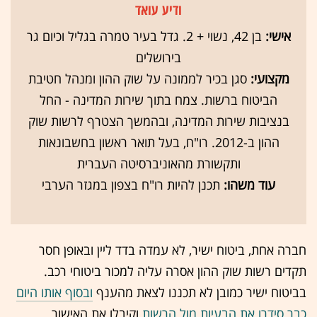
ודיע עואד
אישי:
בן 42, נשוי + 2. גדל בעיר טמרה בגליל וכיום גר
בירושלים
מקצועי:
סגן בכיר לממונה על שוק ההון ומנהל חטיבת
הביטוח ברשות. צמח בתוך שירות המדינה - החל
בנציבות שירות המדינה, ובהמשך הצטרף לרשות שוק
ההון ב-2012. רו"ח, בעל תואר ראשון בחשבונאות
ותקשורת מהאוניברסיטה העברית
עוד משהו:
תכנן להיות רו"ח בצפון במגזר הערבי
חברה אחת, ביטוח ישיר, לא עמדה בדד ליין ובאופן חסר
תקדים רשות שוק ההון אסרה עליה למכור ביטוחי רכב.
בביטוח ישיר כמובן לא תכננו לצאת מהענף
ובסוף אותו היום
כבר סידרו את הבעיות מול הרשות
וקיבלו את האישור