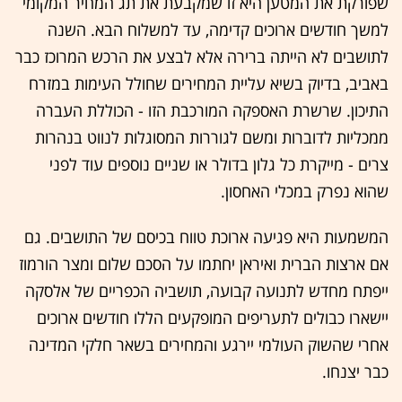
שפורקת את המטען היא זו שמקבעת את תג המחיר המקומי
למשך חודשים ארוכים קדימה, עד למשלוח הבא. השנה
לתושבים לא הייתה ברירה אלא לבצע את הרכש המרוכז כבר
באביב, בדיוק בשיא עליית המחירים שחולל העימות במזרח
התיכון. שרשרת האספקה המורכבת הזו - הכוללת העברה
ממכליות לדוברות ומשם לגוררות המסוגלות לנווט בנהרות
צרים - מייקרת כל גלון בדולר או שניים נוספים עוד לפני
שהוא נפרק במכלי האחסון.
המשמעות היא פגיעה ארוכת טווח בכיסם של התושבים. גם
אם ארצות הברית ואיראן יחתמו על הסכם שלום ומצר הורמוז
ייפתח מחדש לתנועה קבועה, תושביה הכפריים של אלסקה
יישארו כבולים לתעריפים המופקעים הללו חודשים ארוכים
אחרי שהשוק העולמי יירגע והמחירים בשאר חלקי המדינה
כבר יצנחו.