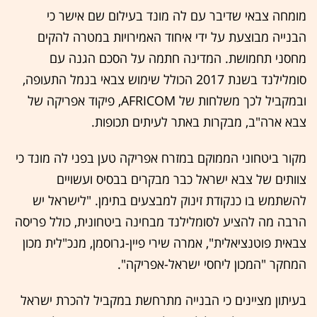
מומחה צבאי שדיבר עם לה מונד בעילום שם אישר כי
הבנייה מבוצעת על ידי איחוד האמירויות במטרה להקים
מחסני תחמושת. המדינה חתמה על הסכם הגנה עם
סומלילנד בשנת 2017 הכולל שימוש צבאי בנמל התעופה,
ובמקביל לכך משלחות של AFRICOM, פיקוד אפריקה של
צבא ארה"ב, מבקרות באתר לעיתים תכופות.
מקור ביטחוני הממוקם במזרח אפריקה טען בפני לה מונד כי
צוותים של צבא ישראל כבר מבקרים בבסיס ועשויים
להשתמש בו כנקודת זינוק למבצעים בתימן. "לישראל יש
הרבה מה להציע לסומלילנד מבחינה ביטחונית, כולל פריסה
צבאית פוטנציאלית", אמרה שירי פיין-גרוסמן, מנכ"לית מכון
המחקר "המכון ליחסי ישראל-אפריקה".
בעיתון מציינים כי הבנייה מתרחשת במקביל להכרת ישראל