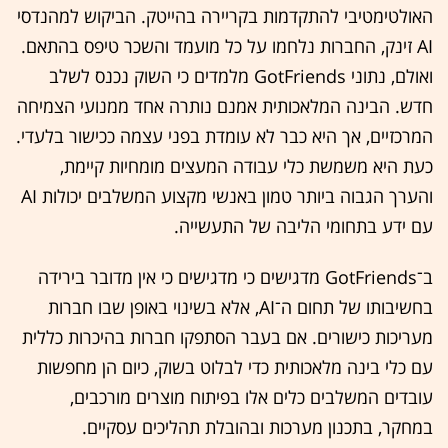
האולטימטיבי להתקדמות בקריירה בהייטק. הביקוש למהנדסי
AI זינק, החברות נלחמו על כל מועמד והשכר טיפס בהתאם.
ואולם, נתוני GotFriends מלמדים כי השוק נכנס לשלב
חדש. הבינה המלאכותית אמנם נותרה אחד ממנועי הצמיחה
המרכזיים, אך היא כבר לא עומדת בפני עצמה ככישור בלעדי.
כעת היא משמשת כלי עבודה המעצים מומחיות קיימת,
והערך הגבוה ביותר טמון באנשי מקצוע המשלבים יכולות AI
עם ידע בתחומי הליבה של התעשייה.
ב־GotFriends מדגישים כי מדגישים כי אין מדובר בירידה
בחשיבותו של תחום ה־AI, אלא בשינוי באופן שבו חברות
מעריכות כישורים. אם בעבר הסתפקו חברות בהיכרות כללית
עם כלי בינה מלאכותית כדי לבלוט בשוק, כיום הן מחפשות
עובדים המשלבים כלים אלו בפיתוח מוצרים מורכבים,
במחקר, בתכנון מערכות ובהובלת תהליכים עסקיים.