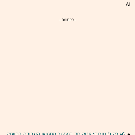
AI.
- פרסומת -
●
לא רק ג'וניורים: זינוק חד במספר מחפשי העבודה בהייטק