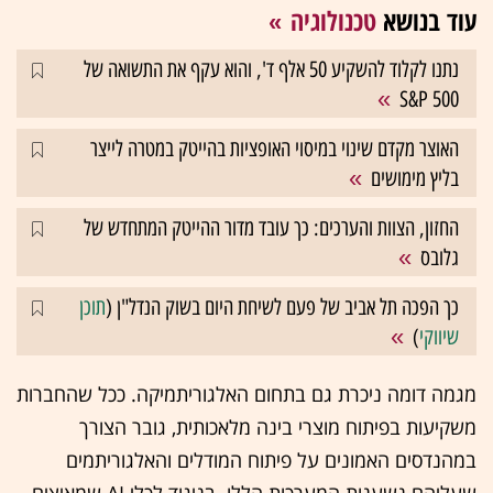
עוד בנושא
טכנולוגיה
נתנו לקלוד להשקיע 50 אלף ד', והוא עקף את התשואה של
S&P 500
האוצר מקדם שינוי במיסוי האופציות בהייטק במטרה לייצר
בליץ מימושים
החזון, הצוות והערכים: כך עובד מדור ההייטק המתחדש של
גלובס
כך הפכה תל אביב של פעם לשיחת היום בשוק הנדל"ן (
תוכן
שיווקי
)
מגמה דומה ניכרת גם בתחום האלגוריתמיקה. ככל שהחברות
משקיעות בפיתוח מוצרי בינה מלאכותית, גובר הצורך
במהנדסים האמונים על פיתוח המודלים והאלגוריתמים
שעליהם נשענות המערכות הללו. בניגוד לכלי AI שמאיצים