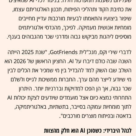
את כתיבת הקוד ותהליכי הפיתוח, תכנון האלגוריתם עצמו,
שיפור ביצועיו והתאמתו לבעיות מורכבות עדיין מחייבים
מומחיות אנושית מעמיקה. לפיכך, מהנדסי אלגוריתמים
מוסיפים ליהנות מביקוש גבוה ומדרגי שכר מהגבוהים בענף.
לדברי שירי וקס, מנכ"לית GotFriends, "שנת 2025 הייתה
השנה שבה כולם דיברו על AI. החציון הראשון של 2026 הוא
השלב שבו השוק למד להבדיל בין מי שמכיר את הכלים לבין
מי שיודע לייצר מהם ערך. החברות ממשיכות לגייס ולשלם
שכר גבוה, אך הן הפכו למדויקות ובררניות יותר. היתרון
התחרותי נמצא כיום אצל מועמדים שיודעים לצקת יכולות AI
לתוך מומחיות עמוקה בסייבר, בתשתיות, באלגוריתמיקה,
בדאטה ובפיתוח מוצרים מורכבים".
לנהל היברידי: כשסוכן AI הוא חלק מהצוות