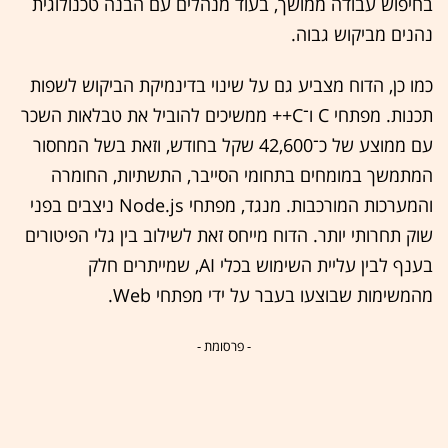
בחיפוש עבודה ממושך, בעוד מנהלים עם הבנה טכנולוגית
נהנים מביקוש גבוה.
כמו כן, הדוח מצביע גם על שינוי בדינמיקת הביקוש לשפות
תכנות. מפתחי C ו־C++ ממשיכים להוביל את טבלאות השכר
עם ממוצע של כ־42,600 שקל בחודש, וזאת בשל המחסור
המתמשך במומחים בתחומי הסייבר, התשתיות, החומרה
והמערכות המורכבות. מנגד, מפתחי Node.js ניצבים בפני
שוק תחרותי יותר. הדוח מייחס זאת לשילוב בין גלי הפיטורים
בענף לבין עליית השימוש בכלי AI, שמייתרים חלק
מהמשימות שבוצעו בעבר על ידי מפתחי Web.
- פרסומת -