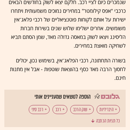
שנמכרים כיום לציי רכב. חלקם יצאו לשוק בחודשים הבאים
כרכבי "אפס קילומטר" במחירים נמוכים משמעותית ויתחרו
ישירות על אותם לקוחות פוטנציאליים של רכבי פלאג־אין
משומשים. אחרים ישלימו שלוש שנים בשירות חברות
הליסינג ויצאו לשוק במאסה גדולה מאד, שמן הסתם תביא
לשחיקה מואצת במחירים.
בשורה התחתונה, רכבי הפלאג־אין, בשימוש נכון, יכולים
לחסוך הרבה מאד כסף בהוצאות שוטפות - אבל אין מתנות
חינם.
הוספה לנושאים שמעניינים אותי
היברידיות
שוק הרכב
רכב
רכב סיני
כל תגיות הכתבה
מכונית חשמלית
המומלצות