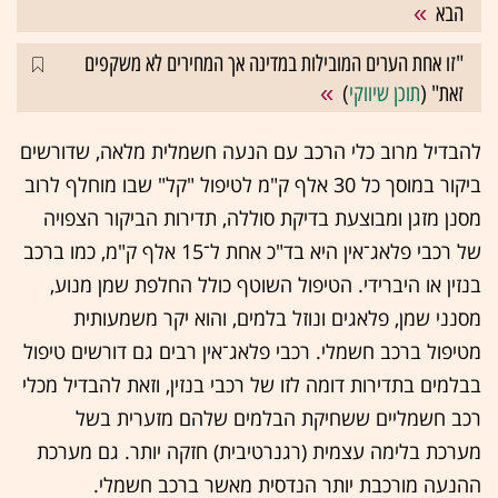
הבא
"זו אחת הערים המובילות במדינה אך המחירים לא משקפים
זאת" (
תוכן שיווקי
)
להבדיל מרוב כלי הרכב עם הנעה חשמלית מלאה, שדורשים
ביקור במוסך כל 30 אלף ק"מ לטיפול "קל" שבו מוחלף לרוב
מסנן מזגן ומבוצעת בדיקת סוללה, תדירות הביקור הצפויה
של רכבי פלאג־אין היא בד"כ אחת ל־15 אלף ק"מ, כמו ברכב
בנזין או היברידי. הטיפול השוטף כולל החלפת שמן מנוע,
מסנני שמן, פלאגים ונוזל בלמים, והוא יקר משמעותית
מטיפול ברכב חשמלי. רכבי פלאג־אין רבים גם דורשים טיפול
בבלמים בתדירות דומה לזו של רכבי בנזין, וזאת להבדיל מכלי
רכב חשמליים ששחיקת הבלמים שלהם מזערית בשל
מערכת בלימה עצמית (רגנרטיבית) חזקה יותר. גם מערכת
ההנעה מורכבת יותר הנדסית מאשר ברכב חשמלי.