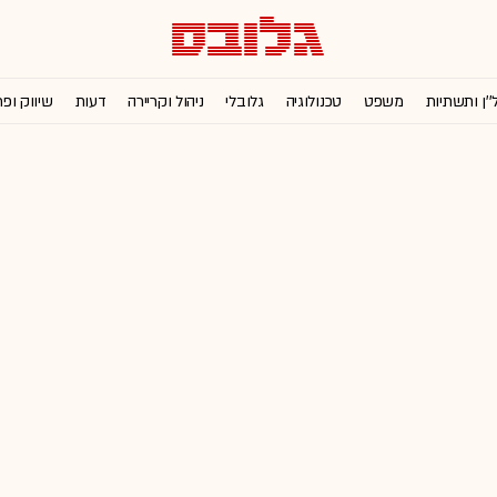
''ן ותשתיות
משפט
טכנולוגיה
גלובלי
ניהול וקריירה
דעות
שיווק ופ