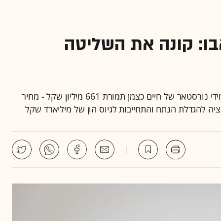
ו: קונה את השליטה
ארי נדל"ן תרכוש 26% מחברת הנדל"ן המניב ג'י סיטי מידי נורסטאר של חיים כצמן תמורת 661 מיליון שקל - מחיר