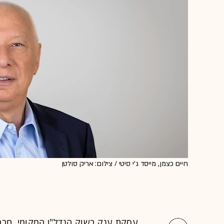
חיים כצמן, מייסד ג'י סיטי / צילום: אריק סולטן
עסקת ענק בשוק הנדל"ן המקומי. חברת