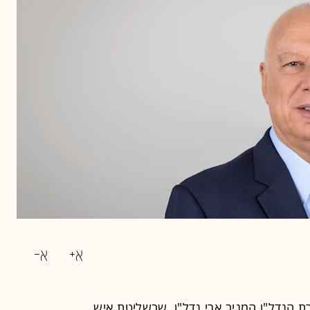
 הנדל"ן המניב ארי נדל"ן, שבשליטת איש