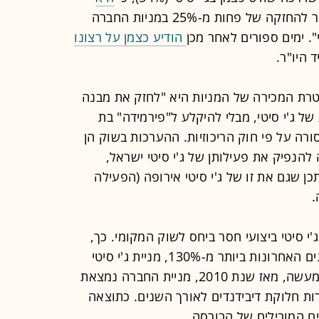
, כלומר להחזקה של פחות מ-25% במניות החברה
. ימים ספורים לאחר מכן
הודיע כצמן על רצונו
 היו"ר.
טרת המכירה של המניות היא "לחזק את מבנה
של ג'י סיטי, מבלי להיקלע ל"פירמידה" בת
רה על פי חוק הריכוזיות. ההערכות בשוק הן
פיק את פעילותן של ג'י סיטי ישראל,
צה, וייתכן שגם את זו של ג'י סיטי אירופה (הפעילה
י סיטי ביצועי חסר ביחס לשוק המקומי. כך,
בעוד שמדד ת"א-125 זינק בחמש השנים האחרונות ביותר מ-130%, מניית ג'י סיטי
התרסקה ביותר מ-40% באותו הזמן. למעשה, מאז שנת 2010, מניית החברה נמצאת
שלילית של יותר מ-30%, למרות חלוקת דיבידנדים לאורך השנים. כתוצאה
 המובילים של הבורסה.