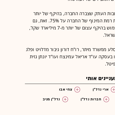
בות העתק שצברה החברה, בהיקף של יותר
מ-20 מיליארד שקל, אשר מעמידים את רמת המינוף של החברה על 75%. זאת, גם
לאחר בשנים האחרונות הוביל כצמן מימוש בהיקף עצום של יותר מ-7 מיליארד שקל,
שראל.
לע ממשרד מיתר, רו"ח דורון גיבור מדלויט ופלג
 בעסקה עו"ד אריאל עמינצח ועו"ד יונתן גזית
יטל.
יינים אותי
ארי נדל"ן
צחי אבו
חברות נדל"ן
נדל"ן מניב