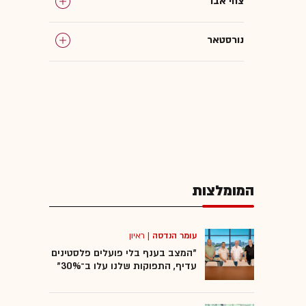
צחי אבו
נורסטאר
ישראל קנדה
חברות נדל"ן
נדל"ן מניב
המומלצות
המומלצות
מיזוגים ורכישות
עומר הנדסה
|
ראיון
"המצב בענף בלי פועלים פלסטינים
עדיף, התפוקות שלנו עלו ב־30%"