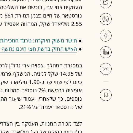
נורס
2.55 מיליארד שקל, המהווה אפסייד של מעל 30% על שוויה הנוכחי בבורסה.
●
הישר משוק היוקרה: טרנד המכירות
●
האיש החזק ברשת חצי חינם נחשף ל
כיום לפי שווי של 
של נורסטאר יעמוד על 21%.
לצד מכירת המניות, העסקה בין הצדדים
בג'י סיטי בהיקף ש