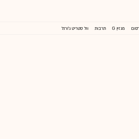
רסום
מגזין G
תרבות
וול סטריט ג'ורנל