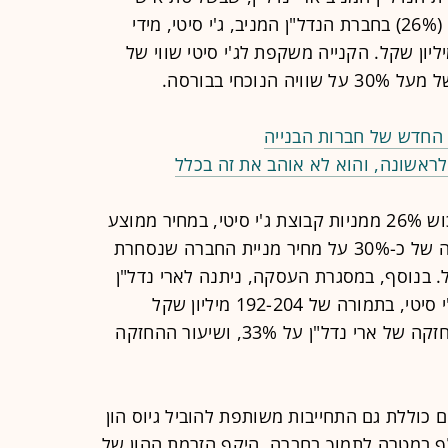
העסקים צחי אבו, רוכשת את השליטה (26%) בחברת הנדל"ן המניב, ג'י סיטי, מידי
טאר של חיים כצמן תמורת 661 מיליון שקל. הקנייה משקפת לג'י סיטי שווי של
 החדש של חברות הבנייה
ראשונה, והוא לא אוהב את זה בכלל
במסגרת המהלך, צפויה ארי נדל"ן לרכוש 26% ממניות קבוצת ג'י סיטי, במחיר ממוצע
של 14.95 שקל למניה, המשקף פרמיה של כ-30% על מחיר מניית החברה שנסחרת
כ-1.96 מיליארד שקל. בנוסף, במסגרת העסקה, ניתנה לארי נדל"ן
אופציה לרכישת 7% נוספים ממניות ג'י סיטי, בתמורה של 192-204 מיליון שקל
נוספים, כך שלאחריו יעמוד שיעור ההחזקה של ארי נדל"ן על 33%, ושיעור ההחזקה
 כוללת גם התחייבות משותפת להוביל גיוס הון
ל כ-1 מיליארד שקלף במטרה לתמוך בחברה. היקף הזרמת ההון של