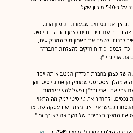
ליון שקל.
נו, אך אנו בטוחים שבעזרת הניסיון הרב,
 וביחד עם ידידי, חיים כצמן והנהלת ג'י סיטי,
יך לבנות ולטפח את האמון מול המשקיעים,
 כדי לבסס יסודות חזקים להצלחת החברה",
צת ארי נדל"ן.
ה של כצמן בחברת הנדל"ן המניב אותה ייסד
ל"ן היא מהלך אסטרטגי שמחזק הן את ג'י סיטי והן
 צחי אבו וארי נדל"ן נפעל להאיץ יוזמות
נכסים, ולהחזיר את ג'י סיטי למקומה הראוי
נסחרות בישראל. אני מאמין שזו עסקה שתייצר
ס את המשך הצמיחה של הקבוצה לאורך זמן".
שולט כצמן בג'י סיטי (54%), כי
היא