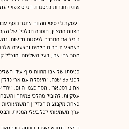
שתי החברות במסגרת הגיוס צפוי לעמוד על כ-540 מי
"עסקת ג'י סיטי מהווה אתגר נוסף עבור
הצוות המצוין, חוסנה הכלכלי של הקבוצה
נוביל את החברה לפסגות חדשות. נמש
באמצעות הרוח היזמית והצעירה שלנו,
מסר צחי אבו, בעל השליטה ומנכ"ל קבו
כניסתו של אבו מהווה סוף עידן השליט
לפני 35 שנה. "העסקה עם ארי נד
את נורסטאר". מסר כצמן היום. "יחד עם
עסקיות, להוביל מהלכי צמיחה והשבחת 
כאחת מקבוצות הנדל"ן המשמעותיות ה
ערך משמעותי לכל בעלי המניות ותבס
ברקע, בחודש שעבר דיווחה נורסטאר שדרכה 