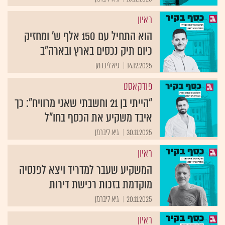
ראיון
הוא התחיל עם 150 אלף ש' ומחזיק
כיום תיק נכסים בארץ ובארה"ב
14.12.2025
גיא ליברמן
פודקאסט
“הייתי בן 21 וחשבתי שאני מרוויח”: כך
איבד משקיע את הכסף בחו"ל
30.11.2025
גיא ליברמן
ראיון
המשקיע שעבר למדריד ויצא לפנסיה
מוקדמת בזכות רכישת דירות
20.11.2025
גיא ליברמן
ראיון