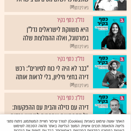
{19}
גיא ליברמן
נדל"ן: כסף בקיר
היא משווקת לישראלים נדל"ן
בפורטוגל, ואלה ההמלצות שלה
{19}
גיא ליברמן
נדל"ן: כסף בקיר
"כבר לא היה לי כוח לסיורים": רכש
דירה בחצי מיליון, בלי לראות אותה
{19}
גיא ליברמן
נדל"ן: כסף בקיר
דירה עם נזילה והבית עם ההפקעות:
כל ההפתעות שמחכות לרוכשי נכסים
האתר עושה שימוש בעוגיות (Cookies) לצורך שיפור חוויית המשתמש, ניתוח נתוני
{19}
גיא ליברמן
גלישה והתאמת תכנים אישית. המשך הגלישה באתר מהווה הסכמה לשימוש
בעוגיות כמפורט
במדיניות הפרטיות
. באפשרותך, בכל עת, לשנות את הגדרות