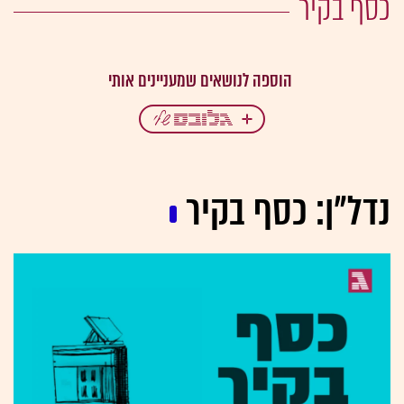
כסף בקיר
נדל"ן: כסף בקיר