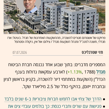
פרויקט של אשטרום מגורים להשכרה, מההשקעות האחרונות של מגדל. בעיגול: ארז
מגדלי, משנה למנכ''ל ומנהל השקעות מגדל / צילום: אול אין, ניקולה וסטהפל
חזי שטרנליכט
07.07.2026
המספרים מדברים: בתוך שבוע אחד נכנסה חברת הביטוח
מגדל
(1788 ,‎
+1.13%
‏) לארבע עסקאות גדולות בענף
הנדל"ן (השקעות במתחמי דיור להשכרה, בקניון בראשון לציון
ובחברת ייזום), בהיקף כולל של 2.5 מיליארד שקל.
●
הדרך של צחי אבו לחמש חברות ציבוריות ב-6 שנים בלבד
●
פגישות עם שרים וחברי כנסת: כך בולמים עובדי צים את