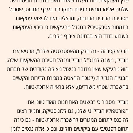
פרץ העסקאות הזה מעלה שאלה האם בחברת הביטוח של
שלמה אליהו מזהים תפנית מתקרבת בענף החבוט, שסובל
מסביבת הריבית הגבוהה, ומנצלים זאת לביצוע עסקאות
בתמחור אטרקטיבי? במגדל מתעקשים כי ריבוי העסקאות
בשבוע בודד הוא בבחינת צירוף מקרים.
"זו לא קפריזה - זה חלק מהאסטרטגיה שלנו", מדגיש ארז
מגדלי, משנה למנכ"ל מגדל ומנהל חטיבת ההשקעות שלה.
הוא מתעקש שאין מדובר בניצול מצוקה נקודתית של חברות
הבנייה הגדולות (לנוכח ההאטה במכירת הדירות והקשיים
בהשכרת שטחי משרדים), אלא בראייה ארוכת-טווח.
מגדלי מסביר כי "בשנים האחרונות מאוד גיוונו את
הפורטפוליו הנדל"ני שלנו, גם ללוגיסטיקה, ותמיד רצינו
להיכנס לתחום המגורים להשכרה ארוכת-טווח - גם כי זה
תחום דפנסיבי עם ביקושים חזקים, וגם כי אלה נכסים לזמן