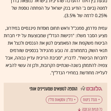
נוגעת בין היתר להערכה שהריבית בישראל נמצאת בדרך
למטה (ביום ב' הודיע בנק ישראל על הפחתה נוספת של
0.25% לרמה של 3.5%).
עמית פדרמן, סמנכ"ל וראש תחום מוסדות פיננסיים במידרוג,
מציע הסבר משלו: "רכישות הנדל"ן שמבוצעות על ידי חברות
הביטוח משקפות את המאמצים לגוון את הנכסים ולנצל את
תנאי השוק בתמחורם. זה נובע מהגידול בכספים שזורמים
לחברות הביטוח". לדבריו, "סביבת הריבית עדיין גבוהה, אבל
צפויה להתמתן בשנה-שנתיים הקרובות, ולכן זה עשוי להביא
לעלייה מחודשת במחירי הנדל"ן".
הוספה לנושאים שמעניינים אותי
מגדל ביטוח
נדל"ן: עסקאות נדל"ן
כל תגיות הכתבה