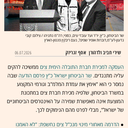
שר הביטחון, כ''ץ; יו''ר ועד עובדי צים, כספי; רה''מ נתניהו / צילום: קובי
גדעון-לע''מ,דוברות אופיר שפיגל, נעם ריבקין פנטון-הארץ
שירי חביב ולדהורן
אסף זגריזק
06.07.2026
העסקה למכירת חברת התובלה הימית צים
ממשיכה להקים
עליה מתנגדים.
שר הביטחון ישראל כ"ץ פרסם הודעה
שבה
נמסר כי הוא "אימץ את עמדת המלמ"ב וגורמי המקצוע
במשרד הביטחון, שלפיה מכירת חברת צים במתכונת
המוצעת אינה מאפשרת שמירה על האינטרסים הביטחוניים
של ישראל", מבלי לפרט מהם הנימוקים לכך.
●
הדרמה מאחורי מינוי מנכ"ל צים נחשפת: "לא האמנו