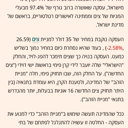
מישראל, עסקה שאושרה ברוב גורף של 97.4% מבעלי
המניות של צים וממתינה לאישורים רגולטוריים, בראשם של
מדינת ישראל.
העסקה נוקבת במחיר של 35 דולר למניית
צים
(26.59
,‎
-2.58%
‏) , בעוד שהיא נסחרת כיום במחיר נמוך בשליש
כמעט. העסקה בנויה כך שצים תימכר להפג-לויד, והחלק
"הישראלי" שלה יועבר לידי קרן פימי בראשות ישי דוידי ("צים
החדשה"). על החלק הזה, שבו תחזיק פימי, חלה "מניית
הזהב" של המדינה, ולטענת הקרן, היא עומדת בתנאיה (בין
היתר תחזיק צים החדשה 16 אוניות בבעלות, יותר מהנדרש
בתנאי "מניית הזהב").
ככל שהמדינה תעשה שימוש ב"מניית הזהב" כדי למנוע את
העסקה - החלטה זו עשויה להתגלגל לפתחם של בתי