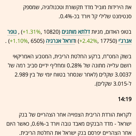
את הירידות מוביל מדד תקשורת וטכנולוגיה, שמספק
סנטימנט שלילי קל ויורד בכ-0.4%.
בטופ האדום, מניות
דלתא מותגים
(10820 ,‎
+1.31%
‏) ,
נופר
אנרג'י
(17750 ,‎
+2.42%
‏) ו
דוראל אנרגיה
(6505 ,‎
+1.10%
‏) .
בשוק המט"ח, ברקע החלטת הריבית, המטבע האמריקאי
רושם עלייה מתונה של 0.28% ומחליף ידיים סביב רמה של
3.0037 שקלים (לאחר שנסחר בטווח יומי של בין 2.989
ל-3.015 שקלים).
14:19
לקראת הורדת הריבית הצפוייה אחר הצהריים של בנק
ישראל - מדד הבנקים מאבד גובה ויורד ב-0.6%, כאשר היום
אחר הצהריים יפרסם בנק ישראל את החלטת הריבית.