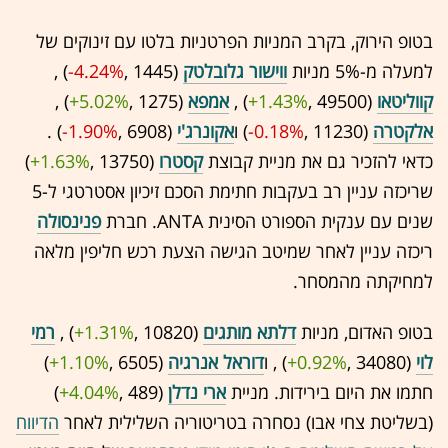
בטופ הירוק, בקרב המניות הפרטניות בלטו עם זינוקים של
למעלה מ-5% מניות
ווישור גלובלטק
(1445 ,‎
-4.24%
‏) ,
קווליטאו
(49500 ,‎
+1.43%
‏) ,
אמפא
(1275 ,‎
+5.02%
‏) ,
אלקטרה
(11230 ,‎
-0.18%
‏) ו
אקונרג'י
(6908 ,‎
-1.90%
‏) .
כדאי להזכיר גם את מניית קבוצת
קסטרו
(13750 ,‎
+1.63%
‏)
שריכזה עניין רב בעקבות חתימת הסכם זיכיון אסטרטגי ל-5
שנים עם ענקית הספורט הסינית ANTA. חברת
פנינסולה
ריכזה עניין לאחר שמיטב הגישה הצעת רכש חליפין מלאה
למחיקתה מהמסחר.
בטופ האדום, מניות
דלתא מותגים
(10820 ,‎
+1.31%
‏) ,
רמי
לוי
(34080 ,‎
+0.92%
‏) , ו
דוראל אנרגיה
(6505 ,‎
+1.10%
‏)
חתמו את היום בירידות. מניית
ארי נדלן
(489 ,‎
+4.04%
‏)
(בשליטת צחי אבו) נסחרה בטריטוריה השלילית לאחר
הדיווח