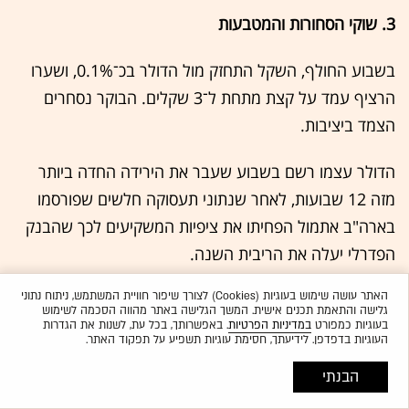
3. שוקי הסחורות והמטבעות
בשבוע החולף, השקל התחזק מול הדולר בכ־0.1%, ושערו
הרציף עמד על קצת מתחת ל־3 שקלים. הבוקר נסחרים
הצמד ביציבות.
הדולר עצמו רשם בשבוע שעבר את הירידה החדה ביותר
מזה 12 שבועות, לאחר שנתוני תעסוקה חלשים שפורסמו
בארה"ב אתמול הפחיתו את ציפיות המשקיעים לכך שהבנק
הפדרלי יעלה את הריבית השנה.
האתר עושה שימוש בעוגיות (Cookies) לצורך שיפור חוויית המשתמש, ניתוח נתוני
מדד הדולר העוקב אחרי שער הדולר מול המטבעות של שש
גלישה והתאמת תכנים אישית. המשך הגלישה באתר מהווה הסכמה לשימוש
שותפות סחר גדולות של ארה"ב, איבד 0.5% בסיכום שבועי.
בעוגיות כמפורט
במדיניות הפרטיות
. באפשרותך, בכל עת, לשנות את הגדרות
העוגיות בדפדפן. לידיעתך, חסימת עוגיות תשפיע על תפקוד האתר.
הין היפני התחזק מול הדולר בכ־0.7%, אך הוא עדיין נסחר
הבנתי
בשפל של 40 שנה מול המטבע האמריקאי. הדבר מציף