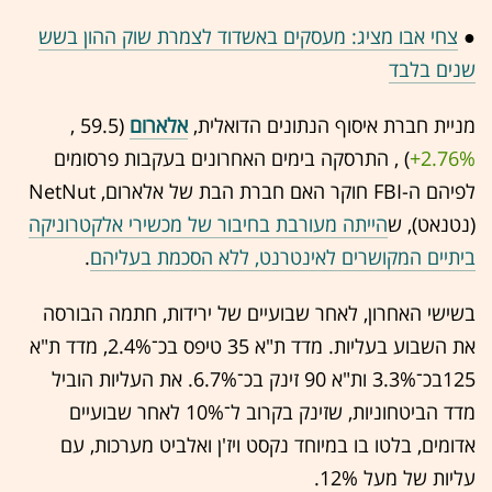
●
צחי אבו מציג: מעסקים באשדוד לצמרת שוק ההון בשש
שנים בלבד
מניית חברת איסוף הנתונים הדואלית,
אלארום
(59.5 ,‎
+2.76%
‏) , התרסקה בימים האחרונים בעקבות פרסומים
לפיהם ה-FBI חוקר האם חברת הבת של אלארום, NetNut
(נטנאט), ש
הייתה מעורבת בחיבור של מכשירי אלקטרוניקה
ביתיים המקושרים לאינטרנט, ללא הסכמת בעליהם
.
בשישי האחרון, לאחר שבועיים של ירידות, חתמה הבורסה
את השבוע בעליות. מדד ת"א 35 טיפס בכ־2.4%, מדד ת"א
125בכ־3.3% ות"א 90 זינק בכ־6.7%. את העליות הוביל
מדד הביטחוניות, שזינק בקרוב ל־10% לאחר שבועיים
אדומים, בלטו בו במיוחד נקסט ויז'ן ואלביט מערכות, עם
עליות של מעל 12%.