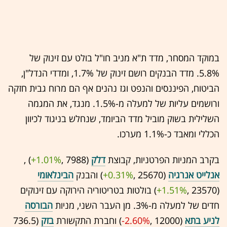
במוקד המסחר, מדד ת"א מניב חו"ל בולט עם זינוק של
5.8%. מדד הבנקים רושם זינוק של 1.7%, ומדדי הנדל"ן,
הביטוח, הפיננסים והנפט וגז נהנים אף הם מרוח גבית חזקה
ורושמים עליות של למעלה מ-1.5%. מנגד, את המגמה
השלילית בשוק מוביל מדד הביומד, שנחלש בניגוד לכיוון
הכללי ומאבד כ-1.1% מערכו.
בקרב המניות הפרטניות, קבוצת
דלק
(7988 ,‎
+1.01%
‏) ,
אנלייט אנרגיה
(25670 ,‎
+0.31%
‏) והבנק
הבינלאומי
(23570 ,‎
+1.51%
‏) בולטות בטריטוריה הירוקה עם זינוקים
חדים של למעלה מ-3%. מן העבר השני, מניות
הבורסה
לניע בתא
(12000 ,‎
-2.60%
‏) וחברת התקשורת
בזק
(736.5