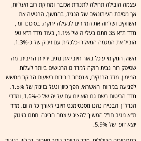
עצמה הובילה תחילה לתנודת אכזבה ומחיקת רוב העליות,
אך מסיבת העיתונאים של הנגיד, בהמשך, הרגיעה את
השווקים ושלחה את המדדים לנעילה ירוקה. בסיכום יומי,
מדד ת"א 35 חתם בעלייה של 1.1%, בעוד מדד ת"א 90
הוביל את המגמה המאקרו-כלכלית עם זינוק של כ-1.3%.
השוק המקומי עיכל באור חיובי את נתיב ירידת הריבית, מה
שסיפק רוח גבית חזקה למדדים הרגישים ביותר לעלות
המימון. מדד הבנקים, שנסחר בירידות בשעות הבוקר מחשש
לפגיעה במרווחי האשראי, הפך כיוון ונעל בזינוק של 1.5%.
מדד הביטוח רשם גם הוא יום עם עלייה של כ-1.6%, ומדדי
הנדל"ן והבנייה נהנו מסנטימנט חיובי לאורך כל היום. מדד
ת"א מניב חו"ל המשיך להציג עוצמה חריגה וחתם בזינוק
יוצא דופן של 5.9%.
בטריטוריה השלילית, מדד הביומד נותר מאחור ונחלש בניגוד