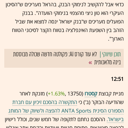
כדאי אבל להקשיב לנימוקי הבנק, בהראל מעריכים ש"הסיכון
העיקרי הוא טון ניצי מהצפוי בנימוקי הוועדה". בבנק
הפועלים מעריכים ש"בנק ישראל ינסה למצוא את שביל
הזהב בין השפעת האינפלציה בטווח הקצר לסיכוני הטווח
הארוך".
לא עוד קורס AI: פקולטה חדשה שכולה מבוססת
בינה מלאכותית
12:51
מניית קבוצת
קסטרו
(13750 ,‎
+1.63%
‏) מזנקת לאחר
שהודיעה הבוקר (ב') כי
התקשרה בהסכם זיכיון עם חברת
הספורט הסינית ANTA Sports להפצה ולשיווק של המותג
בישראל.
ההסכם נחתם לתקופה של חמש שנים, וכולל רישיון
להפצה סיטונאית, פתיחת חנויות ייעודיות והקמת אתר אונליין