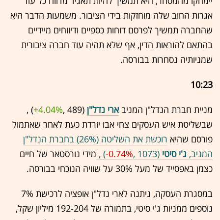
יימחקו מהמסחר, היא תמשיך להיות תאגיד מדווח כל עוד
אגרות החוב שלה מוחזקות בידי הציבור. משמעות הדבר היא
שהחברה תמשיך לפרסם דוחות כספיים ודיווחים מיידיים
בהתאם להוראות הדין, אף שלא תהיה עוד חברה ציבורית
שמניותיה נסחרות בבורסה.
10:23
מניית חברת הנדל"ן המניב
ארי נדל"ן
(489 ,‎
+4.04%
‏) ,
שבשליטת איש העסקים צחי אבו יורדת כעת לאחר שאתמול
פורסם שהיא
רוכשת את השליטה (26%) בחברת הנדל"ן
המניב,
ג'י סיטי
(1073 ,‎
-0.74%
‏) ,
מידי נורסטאר של חיים
כצמן באפסייד של מעל 30% על שוויה הנוכחי בבורסה.
במסגרת העסקה, ניתנה לארי נדל"ן אופציה לרכישת 7%
נוספים ממניות ג'י סיטי, בתמורה של 192-204 מיליון שקל,