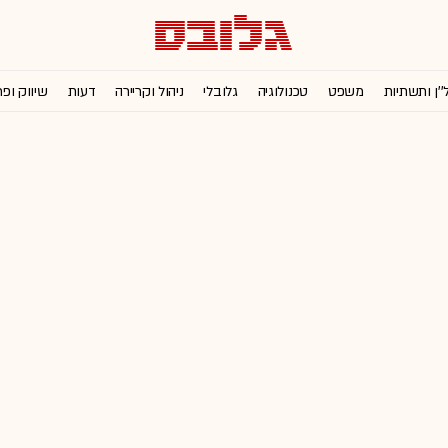
''ן ותשתיות
משפט
טכנולוגיה
גלובלי
ניהול וקריירה
דעות
שיווק ופ