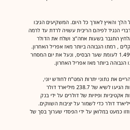
הלך והאיץ לאורך כל היום. המשקיעים הגיבו
ברי הנגיד לפיהם הריבית עשויה לרדת עד לרמה
ת. הלחץ התגבר בשעות אחה"צ ושלח את הדולר
ק של 1.13% לרמה של 3.026 שקלים , רמתו הגבוהה ביותר מאז אפריל האחרון.
בנעילה, הדולר השלים זינוק חד של 1.49% לעומת שער הבסיס, ונעל את יום המסחר
ים את נתוני יתרות המט"ח לחודש יוני,
שאיששו את הערכות הכלכלנים, היתרות הגיעו לשיא של 238.7 מיליארד דולר
כישות אקטיביות ופיזיות של דולרים על ידי בנק
ל בהיקף משמעותי של כ-1.03 מיליארד דולר כדי לשמור על יציבות השווקים.
זזו כמעט במלואן על ידי הפסדי שערוך בסך של