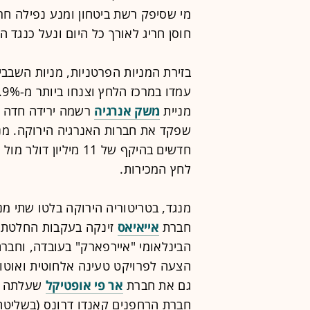
מי שסיפק רשת ביטחון ומנע נפילה חר
חוסן חריג לאורך כל היום ונעל כנגד המגמ
בזירת המניות הפרטניות, מניות השבבי
מניית
משק אנרגיה
שפקד את חברות האנרגיה הירוקה. מנ
חדשים בהיקף של 11 מ
לחץ המכירות.
מנגד, בטריטוריה הירוקה בלטו שתי מניו
חברת
אייאיאס
זינקה בעקבות החלטת
הבינלאומי "איירפארק" בעובדה, וחבר
גם את חברת
אר פי אופטיקל
שעלתה על
חברת הרחפנים קאנדו דרונס (בשליט