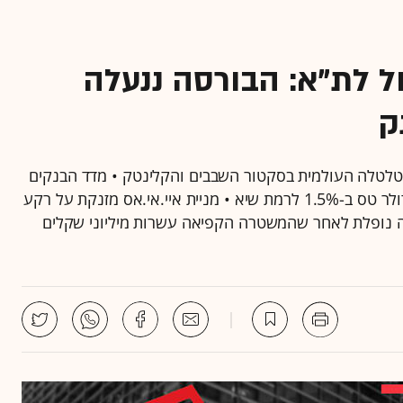
 מניות ה-AI חלחל לת"א: הבורסה ננעלה
ק
1., ות"א 90 השיל 2.1% בעקבות הטלטלה העולמית בסקטור השבבים והקלינטק • מדד הבנקים
הפגין חוסן וטיפס ב-1.7% • הפיחות בשקל החריף, והדולר טס ב-1.5% לרמת שיא • מניית איי.אי.אס מזנקת על רקע
 נופלת לאחר שהמשטרה הקפיאה עשרות מיליוני שקלים