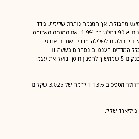
מעט מהבוקר, אך המגמה נותרת שלילית. מדד
ת"א 35 מאבד כעת כ-1.5%, בעוד מדד ת"א 90 נחלש בכ-1.9%. את המגמה האדומה
 מדד הקלינטק שצונח בכ-4%, ואחריו בולטים לשלילה מדדי תשתיות אנרגיה
נולוגיה, עם ירידות של כ-3.1%. כלל המדדים הענפיים נסחרים בשעה זו
בטריטוריה השלילית, למעט מדד ת"א בנקים-5 שממשיך להפגין חוסן ונועל את עצמו
לקראת סגירה, הפיחות בשקל מאיץ, והדולר מטפס ב-1.13% לרמה של 3.026 שקלים,