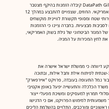
נופלת, ברקע הדיווח כי DataPath Gilat קיבלה הזמנות בהיקף מצטבר
של כ-11 מיליון דולר ממשרד ההגנה האמריקאי. החוזים, שצפויים להתבצע במהלך 12
ותי שטח ומסופי תקשורת לוויינית מוקשחים
Multi-Orb המיועדים לסביבות מבצעיות. בחברה ציינו כי ההזמנות
של המגזר הביטחוני של גילת בשוק האמריקאי,
 את לחץ המכירות על המניה.
קע דיווחה כי ממשלת ישראל אישרה את
 תוכנית רב-שנתית לפיתוח אילת וחבל אילות, ובתוכה
בור נמל התעופה בעובדה, פרויקט "איירפארק"
משרד הכלכלה והתעשייה יפעל באופן אקטיבי
לולי תמרוץ למעסיקים ומשיכת מפעלי ייצור
 משמעותית למימוש הפרויקט, אם כי הדגישו
ם ראשוניים ומורכבים, התלויים בהשלמת הליכים