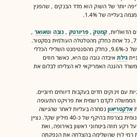
יפה יותר של השוק הוא מדד הבנקים , שהפגין
ה בעלייה של 1.4%.
ם הדואליות,
קמטק
,
פריורטק
,
נובה
ו
טאואר
,
עמדו במרכז הלחץ וצנחו ביותר מ-7.9%, כל אחת כחלק מהטלטלה העולמית בסקטור.
רשמה ירידה חדה של כ-9.6%, כחלק מהסנטימנט השלילי הכללי
יית
גילת
איבדה גובה גם היא, כאשר חוזים
יליון דולר מול משרד ההגנה האמריקאי לא הצליחו לבלום את
ת עם זינוקים חדים בעקבות דיווחים חיוביים.
 הממשלה לקדם רשמית את פרויקט התעופה
ת
אלקטריאון
נסחרה בעליות לאחר שהגישה
הצעה לפרויקט טעינה אלחוטית ואוטונומית בצרפת בהיקף של כ-40 מיליון שקל. נציין
 רקע חוזה ביטחוני ראשון באירופה, ואת
ת רמי לוי) שהשלימה בהצלחה את הנפקתה