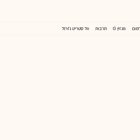
רסום
מגזין G
תרבות
וול סטריט ג'ורנל