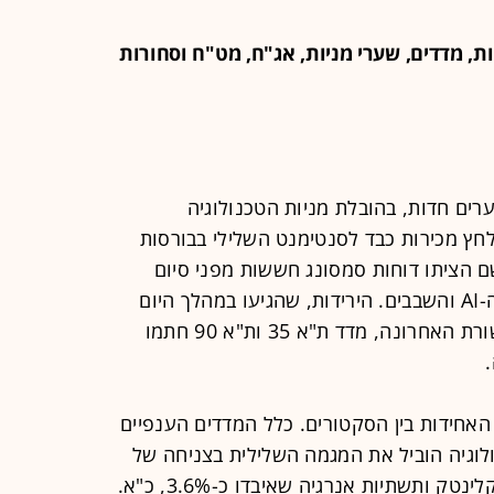
ת, מדדים, שערי מניות, אג"ח, מט"ח וסחורות
רים חדות, בהובלת מניות הטכנולוגיה
לחץ מכירות כבד לסנטימנט השלילי בבורסות
שם הציתו דוחות סמסונג חששות מפני סיום
פוטנציאלי של מחזור הגאות בסקטור ה-AI והשבבים. הירידות, שהגיעו במהלך היום
לעד 2.3%, התמתנו קלות לקראת הישורת האחרונה, מדד ת"א 35 ות"א 90 חתמו
האחידות בין הסקטורים. כלל המדדים הענפיים
לוגיה הוביל את המגמה השלילית בצניחה של
כ-3.9%. אחריו, בלטו לשלילה מדדי הקלינטק ותשתיות אנרגיה שאיבדו כ-3.6%, כ"א.