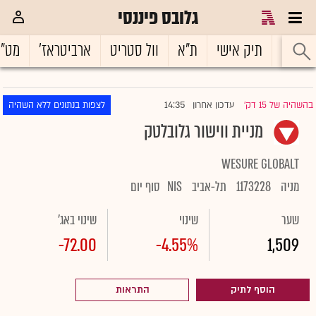
גלובס פיננסי
ראשי
תיק אישי
ת"א
וול סטריט
ארביטראז'
מט"
14:35
בהשהיה של 15 דק'
עדכון אחרון
לצפות בנתונים ללא השהיה
|
מניית ווישור גלובלטק
WESURE GLOBALT
מניה
1173228
תל-אביב
NIS
סוף יום
שער
שינוי
שינוי באג'
-72.00
-4.55%
1,509
הוסף לתיק
התראות