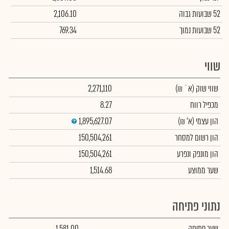
52 שבועות גבוה
2,106.10
52 שבועות נמוך
769.34
שווי
שווי שוק
(א` ₪)
2,271,110
מכפיל רווח
8.27
הון עצמי
(א' ₪)
1,895,627.07
הון רשום למסחר
150,504,261
הון מונפק ונפרע
150,504,261
שער ממוצע
1,514.68
נתוני פתיחה
שער פתיחה
1,581.00