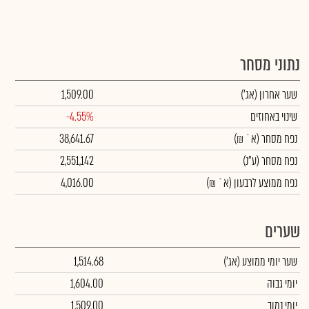
נתוני מסחר
שער אחרון
(אג')
1,509.00
שינוי באחוזים
-4.55%
נפח מסחר
(א` ₪)
38,641.67
נפח מסחר
(ע"נ)
2,551,142
נפח ממוצע לרבעון (א` ₪)
4,016.00
שערים
שער יומי ממוצע
(אג')
1,514.68
יומי גבוה
1,604.00
יומי נמוך
1,509.00