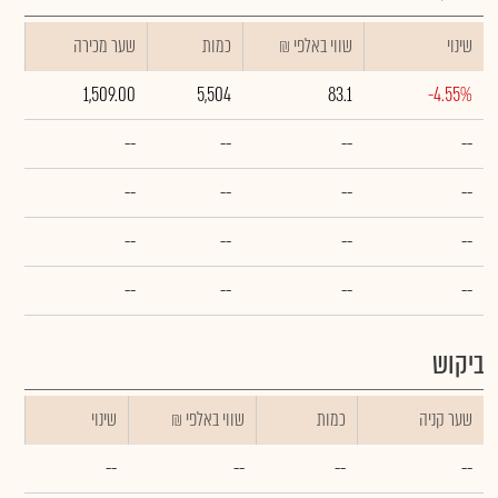
שינוי
₪ שווי באלפי
כמות
שער מכירה
1,509.00
5,504
83.1
-4.55%
--
--
--
--
--
--
--
--
--
--
--
--
--
--
--
--
ביקוש
שער קניה
כמות
₪ שווי באלפי
שינוי
--
--
--
--