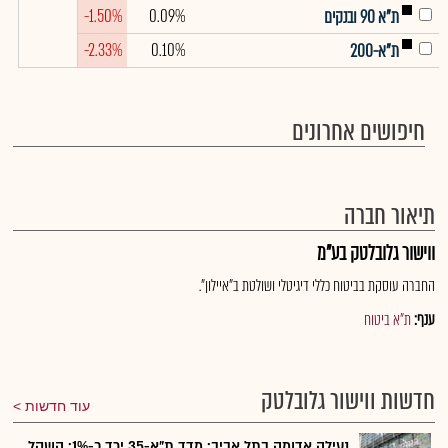
-1.50%
0.09%
ת"א 90 ובנקים
-2.33%
0.10%
ת"א-200
חיפושים אחרונים
תיאור חברה
ווישור גלובלטק בע"מ
החברה עוסקת בביטוח כללי דיגיטלי ושולטת ב"איילון".
ענף:
ת"א ביטוח
חדשות ווישור גלובלטק
עוד חדשות
נעילה אדומה בתל אביב: מדד ת"א-35 ירד כ-1%; השקל