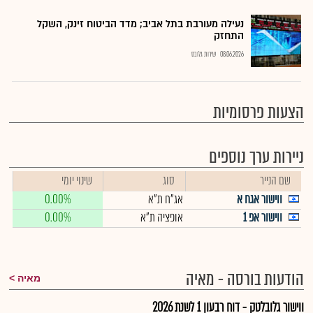
נעילה מעורבת בתל אביב; מדד הביטוח זינק, השקל
התחזק
08.06.2026
שירות גלובס
הצעות פרסומיות
ניירות ערך נוספים
שם הנייר
סוג
שינוי יומי
ווישור אגח א
אג"ח ת"א
0.00%
ווישור אפ 1
אופציה ת"א
0.00%
הודעות בורסה - מאיה
מאיה
ווישור גלובלטק - דוח רבעון 1 לשנת 2026