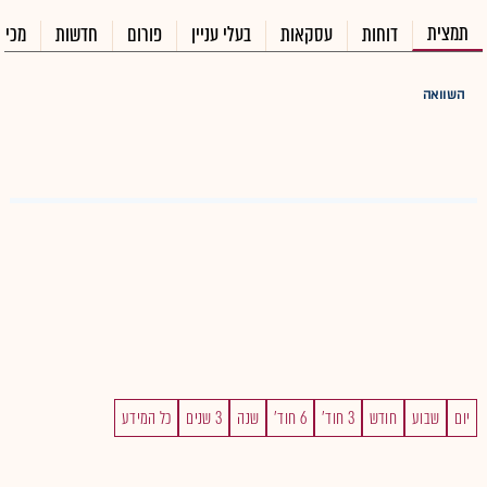
תמצית
דוחות
עסקאות
בעלי עניין
פורום
חדשות
מכיר
השוואה
יום
שבוע
חודש
3 חוד'
6 חוד'
שנה
3 שנים
כל המידע