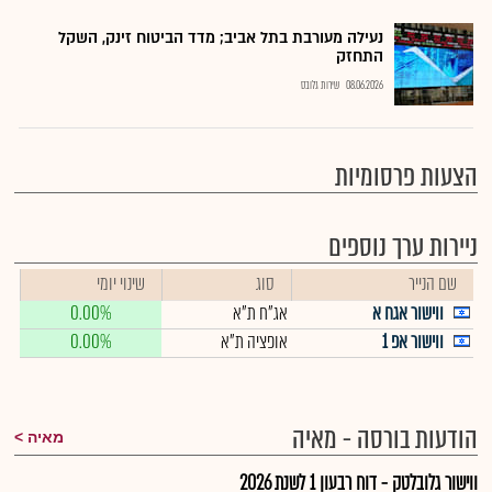
נעילה מעורבת בתל אביב; מדד הביטוח זינק, השקל
התחזק
08.06.2026
שירות גלובס
הצעות פרסומיות
ניירות ערך נוספים
שם הנייר
סוג
שינוי יומי
ווישור אגח א
אג"ח ת"א
0.00%
ווישור אפ 1
אופציה ת"א
0.00%
הודעות בורסה - מאיה
מאיה
ווישור גלובלטק - דוח רבעון 1 לשנת 2026