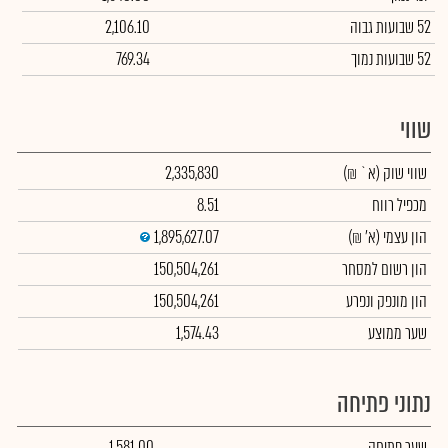
52 שבועות גבוה
2,106.10
52 שבועות נמוך
769.34
שווי
שווי שוק
(א` ₪)
2,335,830
מכפיל רווח
8.51
הון עצמי
(א' ₪)
1,895,627.07
הון רשום למסחר
150,504,261
הון מונפק ונפרע
150,504,261
שער ממוצע
1,574.43
נתוני פתיחה
שער פתיחה
1,581.00