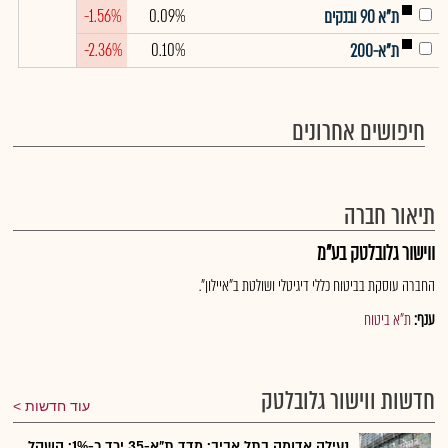
-1.56%
0.09%
ת"א 90 ובנקים
-2.36%
0.10%
ת"א-200
חיפושים אחרונים
תיאור חברה
ווישור גלובלטק בע"מ
החברה עוסקת בביטוח כללי דיגיטלי ושולטת ב"איילון".
ענף:
ת"א ביטוח
חדשות ווישור גלובלטק
עוד חדשות
נעילה אדומה בתל אביב: מדד ת"א-35 ירד כ-1%; השקל