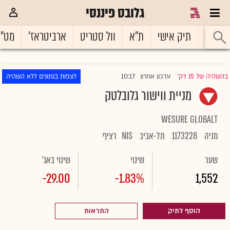
גלובס פיננסי
ראשי
תיק אישי
ת"א
וול סטריט
ארביטראז'
מט"
10:17
בהשהיה של 15 דק'
עדכון אחרון
לצפות בנתונים ללא השהיה
|
מניית ווישור גלובלטק
WESURE GLOBALT
מניה
1173228
תל-אביב
NIS
רציף
שער
שינוי
שינוי באג'
-29.00
-1.83%
1,552
הוסף לתיק
התראות