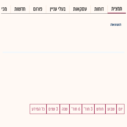
תמצית
דוחות
עסקאות
בעלי עניין
פורום
חדשות
מכיר
השוואה
יום
שבוע
חודש
3 חוד'
6 חוד'
שנה
3 שנים
כל המידע