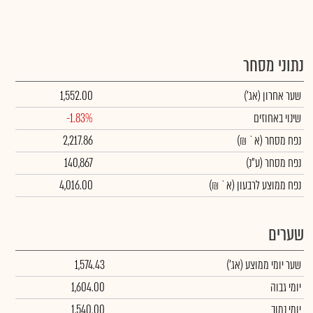
נתוני מסחר
שער אחרון
(אג')
1,552.00
שינוי באחוזים
-1.83%
נפח מסחר
(א` ₪)
2,217.86
נפח מסחר
(ע"נ)
140,867
נפח ממוצע לרבעון (א` ₪)
4,016.00
שערים
שער יומי ממוצע
(אג')
1,574.43
יומי גבוה
1,604.00
יומי נמוך
1,540.00