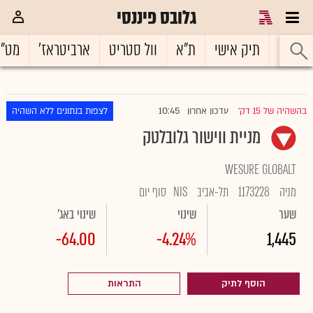
גלובס פיננסי
ראשי
תיק אישי
ת"א
וול סטריט
ארביטראז'
מט"
10:45
בהשהיה של 15 דק'
עדכון אחרון
לצפות בנתונים ללא השהיה
|
מניית ווישור גלובלטק
WESURE GLOBALT
מניה
1173228
תל-אביב
NIS
סוף יום
שער
שינוי
שינוי באג'
-64.00
-4.24%
1,445
הוסף לתיק
התראות