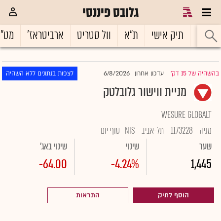
גלובס פיננסי
ראשי
תיק אישי
ת"א
וול סטריט
ארביטראז'
מט"
6/8/2026
בהשהיה של 15 דק'
עדכון אחרון
לצפות בנתונים ללא השהיה
|
מניית ווישור גלובלטק
WESURE GLOBALT
מניה
1173228
תל-אביב
NIS
סוף יום
שער
שינוי
שינוי באג'
-64.00
-4.24%
1,445
הוסף לתיק
התראות