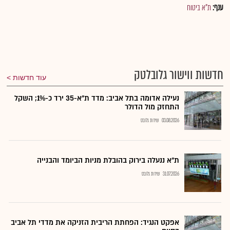
ענף:
ת"א ביטוח
חדשות ווישור גלובלטק
עוד חדשות
נעילה אדומה בתל אביב: מדד ת"א-35 ירד כ-1%; השקל
התחזק מול הדולר
03.08.2026
שירות גלובס
ת"א ננעלה בירוק בהובלת מניות הביומד והבנייה
31.07.2026
שירות גלובס
אפקט הנגיד: הפחתת הריבית הזניקה את מדדי תל אביב