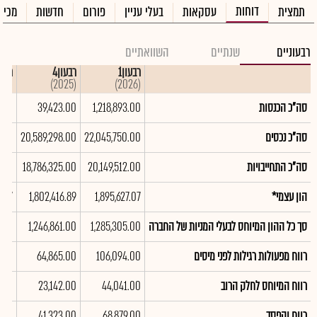
דוחות
תמצית
עסקאות
בעלי עניין
פורום
חדשות
מכיר
רבעוניים
שנתיים
השוואתיים
רבעון1
רבעון4
רבעון
(2025)
(2025)
(2026)
סה"כ הכנסות
1,218,893.00
39,423.00
8.00
סה"כ נכסים
22,045,750.00
20,589,298.00
9.00
סה"כ התחייבויות
20,149,512.00
18,786,325.00
3.00
הון עצמי*
1,895,627.07
1,802,416.89
6.77
סך כל ההון המיוחס לבעלי המניות של החברה
1,285,305.00
1,246,861.00
0.00
רווח מפעולות רגילות לפני מיסים
106,094.00
64,865.00
6.00
רווח המיוחס לחלק הרוב
44,041.00
23,142.00
1.00
רווח והפסד
68,879.00
41,323.00
3.00