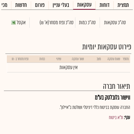
עסקאות
תמצית
דוחות
בעלי עניין
פורום
חדשות
מכיר
סה"כ עסקאות
סה"כ כמות
סה"כ נפח מסחר
(א' ₪)
אקסל
פירוט עסקאות יומיות
מספר
שעת עסקה
מצב
שער עסקה
שינוי
כמות
נפח מסחר ב- ₪
אין עסקאות
תיאור חברה
ווישור גלובלטק בע"מ
החברה עוסקת בביטוח כללי דיגיטלי ושולטת ב"איילון".
ענף:
ת"א ביטוח