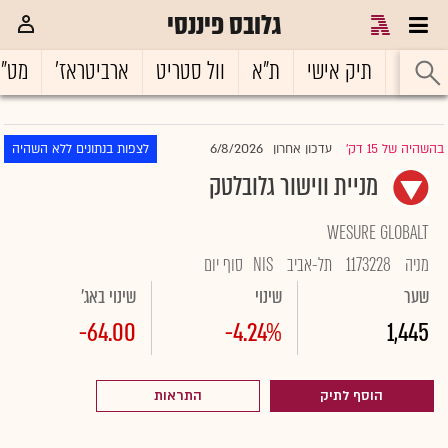
גלובס פיננסי
ראשי
תיק אישי
ת"א
וול סטריט
ארביטראז'
מט"
6/8/2026
בהשהיה של 15 דק'
עדכון אחרון
לצפות בנתונים ללא השהיה
|
מניית ווישור גלובלטק
WESURE GLOBALT
מניה
1173228
תל-אביב
NIS
סוף יום
שער
שינוי
שינוי באג'
-64.00
-4.24%
1,445
הוסף לתיק
התראות