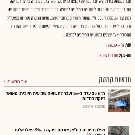
חברת קמטק בע"מ, היא חברת בת של קבוצת פריורטק והיא יצרנית מובילה של ציוד בדיקה
ומדידה וספקית של תוכנה לתעשיית המוליכים למחצה. בסיס החברה ממוקם באזור התעשייה
רמת גבריאל, מגדל העמק, ולה שמונה משרדים ברחבי העולם. מניות החברה נסחרות בנאסד"ק
ובבורסה לניירות ערך בתל אביב. מוצרים של קמטק משמשים לייעול תהליכי הייצור והגברת
התפוקה אצל יצרנים בתעשיית המוליכים למחצה. ..
ענף:
ת"א-טכנולוגיה
תת-ענף:
מוליכים למחצה
חדשות קמטק
עוד חדשות
ת"א 35 עלה ב-1% ועבר לתשואה שבועית חיובית; טאואר
זינקה בחדות
07.08.2026
שירות גלובס
נעילה חיובית בת"א; אורמת זינקה ב-9% פאלו אלטו