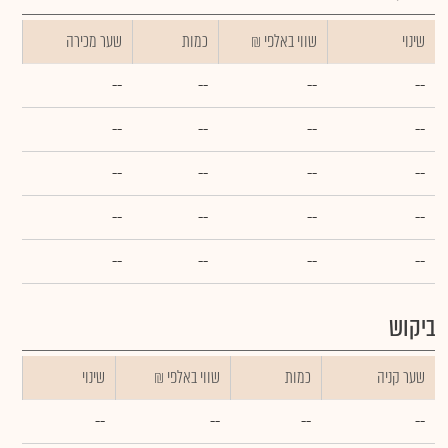
שינוי
₪ שווי באלפי
כמות
שער מכירה
--
--
--
--
--
--
--
--
--
--
--
--
--
--
--
--
--
--
--
--
ביקוש
שער קניה
כמות
₪ שווי באלפי
שינוי
--
--
--
--