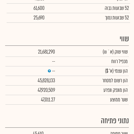
52 שבועות גבוה
61,600
52 שבועות נמוך
25,690
שווי
שווי שוק
(א` ₪)
21,681,290
מכפיל רווח
--
הון עצמי
(א' $)
--
הון רשום למסחר
45,828,133
הון מונפק ונפרע
47,920,509
שער ממוצע
47,011.27
נתוני פתיחה
שער פתיחה
45,610