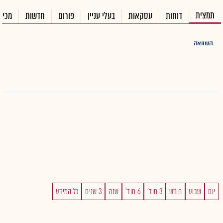
תמצית
דוחות
עסקאות
בעלי עניין
פורום
חדשות
מכיר
השוואה
יום
שבוע
חודש
3 חוד'
6 חוד'
שנה
3 שנים
כל המידע