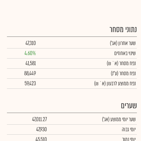
נתוני מסחר
שער אחרון
(אג')
47,310
שינוי באחוזים
4.60%
נפח מסחר
(א` ₪)
41,581
נפח מסחר
(ע"נ)
88,449
נפח ממוצע לרבעון (א` ₪)
59,423
שערים
שער יומי ממוצע
(אג')
47,011.27
יומי גבוה
47,930
יומי נמוך
45,510