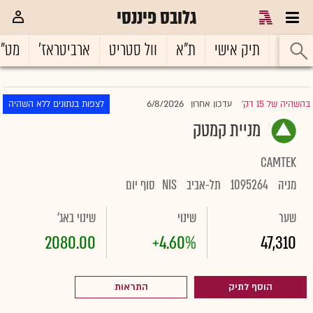
גלובס פיננסי
ראשי
תיק אישי
ת"א
וול סטריט
ארביטראז'
מט"
6/8/2026
בהשהיה של 15 דק'
עדכון אחרון
לצפות בנתונים ללא השהיה
|
מניית קמטק
CAMTEK
מניה
1095264
תל-אביב
NIS
סוף יום
שער
שינוי
שינוי באג'
2080.00
+4.60%
47,310
הוסף לתיק
התראות