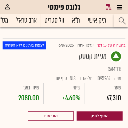
גלובס פיננסי
ראשי
תיק אישי
ת"א
וול סטריט
ארביטראז'
מט"
6/8/2026
בהשהיה של 15 דק'
עדכון אחרון
לצפות בנתונים ללא השהיה
|
מניית קמטק
CAMTEK
מניה
1095264
תל-אביב
NIS
סוף יום
שער
שינוי
שינוי באג'
2080.00
+4.60%
47,310
הוסף לתיק
התראות