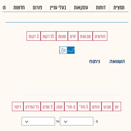
תמצית
דוחות
עסקאות
בעלי עניין
פורום
חדשות
מכי
חודשים
שבועות
ימים
שעות
15 דקות
3 דקות
השוואה
ניתוח
יום
שבוע
חודש
3 חוד'
6 חוד'
שנה
3 שנים
כל המידע
דינמי
מ -
עד