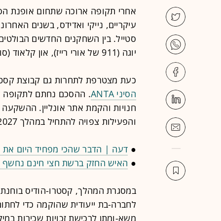
אחרי תקופה ארוכה שתחום אופנת הספ
עיקריים, נייקי ואדידס, בשנים האחרו
סטייל. בין השחקנים החדשים הבולטים נ
יוגה (911 של אורי רייז), און קלאוד (סופר-פארם וג'ורג' חורש) ואחרים.
כעת מצטרפת לתחרות גם קבוצת קסטר
הסיני ANTA
. ההסכם נחתם לתקופה ש
והפעילות צפויה להתחיל במהלך 2027.
●
דעה | הדבר שהכי מפחיד היום את מ
●
האיש החזק ברשת חצי חינם נחשף ל
לחברה-בת ייעודית שהוקמה כדי לחתו
משא-ומתן לרכישת זכויות שכירות במיק