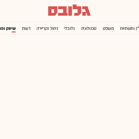
'ן ותשתיות
משפט
טכנולוגיה
גלובלי
ניהול וקריירה
דעות
שיווק ופ