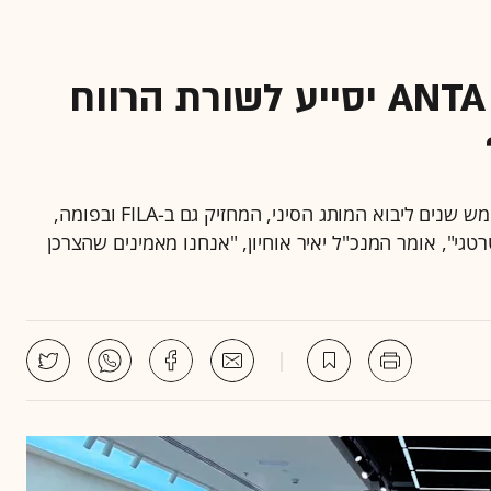
האם מותג הספורט הסיני ANTA יסייע לשורת הרווח
קבוצת האופנה של משפחת רוטר חתמה על הסכם לחמש שנים ליבוא המותג הסיני, המחזיק גם ב-FILA ובפומה,
במהלך אסטרטגי", אומר המנכ"ל יאיר אוחיון, "אנחנו מאמינים שהצרכן