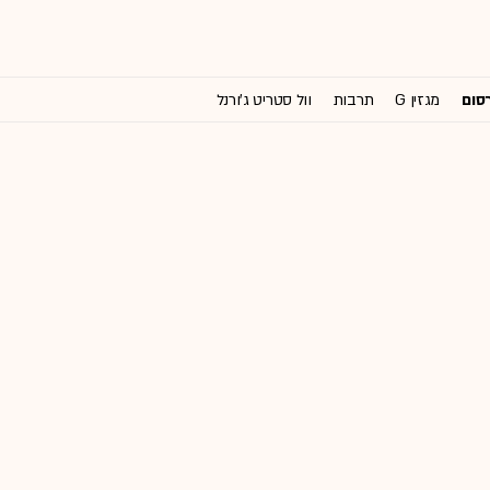
רסום
מגזין G
תרבות
וול סטריט ג'ורנל