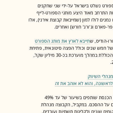
ורט נשלט בישראל על-ידי שני שחקנים
נות התרחב מאוד היצע מותגי הספורט-לייף
מנים לולו למון (שמייבאת קבוצת אירני), אלו
ו-הודיס, ש
תייבא לארץ את מותג הספורט
ל חמש שנים וכולל הפצה סיטונאית, פתיחת
חנויות והקמת אתר אונליין. ההשקעה הכוללת במהלך מוערכת בכ-30 מיליון שקל,
נהלי השיווק
ראשונה, והוא לא אוהב את זה
במסגרת המהלך, קסטרו-הודיס בוחנת הכנסת שותפים בשיעור של עד 49%
ם על ההסכם. במקביל, הקבוצה מנהלת
ומים שונים ולקליטת תשתיות ועובדים.