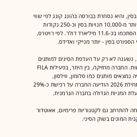
 בסין, והיא נסחרת בבורסה בהונג קונג לפי שווי
של כ-26 מיליארד דולר. היא מפעילה יותר מ-10,000 חנויות בסין וכ-250 נקודות
מכירה מחוץ לסין, והכנסותיה ב-2025 הסתכמו בכ-11.6 מיליארד דולר. לפי רויטרס,
הצמיחה של ANTA, שהוקמה ב-1991, נשענה לא רק על העדפת הסינים למותגים
מקומיים, אלא גם על אסטרטגיית רכישות. החברה מחזיקה, בין היתר, בפעילות FILA
נמצאים מותגים כמו סלומון, ווילסון,
Arc’teryx ו-Peak Performance. בתחילת 2026 הודיעה החברה על רכישת כ-29%
לת המניות הגדולה בחברה הגרמנית.
רכישת המותגים, ANTA הצליחה להתרחב גם לקטגוריות פרימיום, אאוטדור
ית המונים בשוק הסיני.