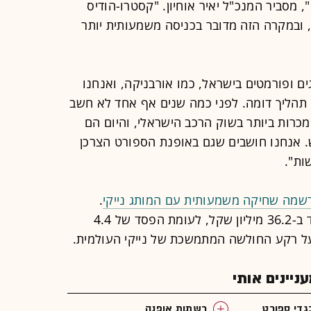
מסביר המנכ"ל יאיר אוחיון. "קסטרו-הודיס
, ובמקרה הזה מדובר בכניסה משמעותית יותר
גים ופורמטים בישראל, כמו אורבניקה, ואנחנו
ולה לעבור כאן תהליך דומה. לפני כמה שנים אף אחד לא חשב
מכרות ביותר בשוק הרכב הישראלי, והיום הם
. אנחנו חושבים שגם באופנת הספורט הצרכן
ות".
רשמה שחיקה משמעותית עם המותג נייקי
.
בחברת-הבת ריטיילורס הסתכם ההפסד ב-36.2 מיליון שקל, לעומת הפסד של 4.4
ר על רקע החולשה המתמשכת של נייקי העולמית.
יינים אותי
גדי ספורט
רשתות אופנה