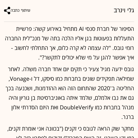
גלי וינרב
שיתוף כתבה
הסיפור של חברת סנסי AI מתחיל באירוע קשה: פרשיית
התעללות בפעוטות בגן אליו הלכה בתה של מנכ"לית החברה
רומי גובס. "לה עצמה לא קרה כלום, אך התחלתי לחשוב -
איך אפשר להגן על מי שלא יכולים לתקשר?".
גובס ידעה מגיל צעיר כי תקים יום אחד חברה משלה. לאחר
שמילאה תפקידים שונים בחברות כמו סיסקו, דל ו-Vonage,
החליטה ב־2020 שהתחום הזה הוא ההזדמנות, ושכנעה בכך
גם את נבו אלמלם, שלמד איתה באוניברסיטת בן גוריון והיה
מנהל בחברות כמו DoubleVerify ואת היזם הסדרתי אלון
ברנר.
מחקר שוק הראה לגובס כי זקנים ("בכוונה אני אומרת זקנים,
כמו זקן השבט. זה השם המכבד") זקוקים לפתרון כזה לא