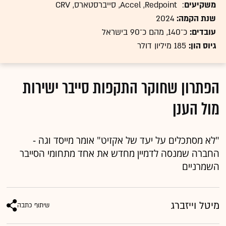
משקיעים
: Accel ,Redpoint, סייברסטארס, CRV
שנת הקמה:
2024
עובדים:
כ־140, מהם כ־90 בישראל
גיוס הון:
185 מיליון דולר
הפתרון שחוקר התקפות סייבר ישירות
מול הענן
"לא מסתכלים על יעד של אקזיט" אומר מייסד וגה -
החברה שמנסה לדמיין מחדש את אחד מתחומי הסייבר
השמרניים
מיטל וייזברג
שיתוף כתבה