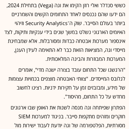
כששי סנדלר ואלי רוזן הקימו את וגה (Vega) בתחילת 2024,
הם ידעו שהם נכנסים לאחד התחומים הקשים והשמרניים
ביותר בעולם הסייבר. שוק ה־Security Analytics וזיהוי
האיומים הארגוני נשלט במשך שנים בידי ענקיות ותיקות, לצד
אינספור מערכות אבטחה כבדות ומסורבלות. אלא שמבחינת
מייסדי וגה, המציאות הזאת כבר לא התאימה לעידן הענן,
המערכות המבוזרות והבינה המלאכותית.
"הרגשנו שכל התחום עובד בצורה ישנה מדי", אומרים
לגלובס המייסדים. "צוותי האבטחה מוצפים בכמויות עצומות
של מידע, ומבזבזים זמן על חקירות ידניות. רצינו לחשוב
מחדש על כל התחום, מהיסוד".
הפתרון שפיתחה וגה מנסה לשנות את האופן שבו ארגונים
חוקרים ומזהים מתקפות סייבר. בניגוד למערכות SIEM
מסורתיות, הפלטפורמה של וגה יודעת לעבוד ישירות מול