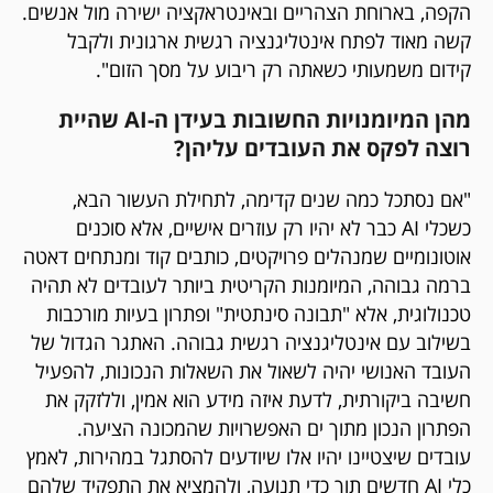
הקפה, בארוחת הצהריים ובאינטראקציה ישירה מול אנשים.
קשה מאוד לפתח אינטליגנציה רגשית ארגונית ולקבל
קידום משמעותי כשאתה רק ריבוע על מסך הזום".
מהן המיומנויות החשובות בעידן ה-AI שהיית
רוצה לפקס את העובדים עליהן?
"אם נסתכל כמה שנים קדימה, לתחילת העשור הבא,
כשכלי AI כבר לא יהיו רק עוזרים אישיים, אלא סוכנים
אוטונומיים שמנהלים פרויקטים, כותבים קוד ומנתחים דאטה
ברמה גבוהה, המיומנות הקריטית ביותר לעובדים לא תהיה
טכנולוגית, אלא "תבונה סינתטית" ופתרון בעיות מורכבות
בשילוב עם אינטליגנציה רגשית גבוהה. האתגר הגדול של
העובד האנושי יהיה לשאול את השאלות הנכונות, להפעיל
חשיבה ביקורתית, לדעת איזה מידע הוא אמין, וללזקק את
הפתרון הנכון מתוך ים האפשרויות שהמכונה הציעה.
עובדים שיצטיינו יהיו אלו שיודעים להסתגל במהירות, לאמץ
כלי AI חדשים תוך כדי תנועה, ולהמציא את התפקיד שלהם