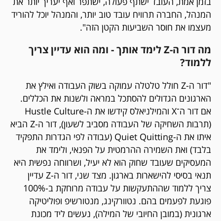
בזמן אמת, העובד ישתף פעולה, ישתפר ואף יעריך יותר את
המנהל, החברה תרוויח עובד טוב יותר, והמנהל יוכל להוריד
מעצמו את חוסר השביעות הקטן הזה".
מה דור ה-Z לימד אותך - ומה הוא עדיין צריך
ללמוד?
"דור ה-Z חולל טלטלה עמוקה בשוק העבודה ואילץ את
הארגונים הגדולים להסתכל במראה ולשנות את הכללים.
אם דור ה־X והמילניאלס קידשו את ה-Hustle Culture
(תרבות השחיקה של העבודה מסביב לשעון), דור ה-Z הביא
איתו את ה-Quiet Quitting (עבודה לפי הגדרות התפקיד
בלבד) ואת השמירה ההרמטית על הפנאי, ולימד את
המעסיקים שעובד שחוק הוא לא יעיל, ושרווחה נפשית היא
תנאי בסיסי להישארות בארגון. מצד שני, דור ה-Z עדיין
צריך ללמוד שההתעקשות על עבודה מרוחקת ב-100%
פוגעת לפעמים בהם. נטוורקינג, מנטורשיפ ופוליטיקה
ארגונית (במובן החיובי של המילה), נעשים ליד מכונת