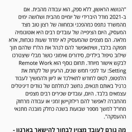
"הנושא הראשון, ללא ספק, הוא עבודה מהבית. אם
ב-2021 מודל היברידי של יומיים מהבית ושלושה ימים
מהמשרד נתפס כמהפכני וכמחווה של רצון טוב מצד
המעסיק, היום הציפייה של עובדים רבים היא אוטונומיה
מלאה. הם מצפים שהמעסיק לא ימדוד שעות נוכחות, אלא
תפוקה בלבד, ושיתאפשר להם לנהל את הלו"ז שלהם תוך
שילוב טיפול בילדים, סידורים ואימוני כושר מבלי שיצטרכו
לבקש אישור מיוחד. תחום נוסף הוא Remote Work
Setting: עד לפני חמש שנים, הרעיון של לקחת את
הלפטופ, לטוס לחודש לתאילנד או ליוון ולהמשיך לעבוד
כרגיל באותם תנאים, נחשב לנחלתם של נוודים דיגיטלים
עצמאים בלבד. היום, עובדים שכירים רבים מצפים
מהחברה לאפשר להם רילוקיישן זמני או עבודה מרחוק
מחו"ל למשך מספר שבועות בשנה כחלק מובנה מתנאי
ההעסקה".
מה גורם לעובד מצוין לבחור להישאר בארגון -