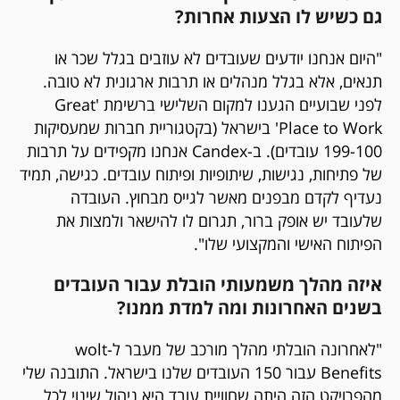
גם כשיש לו הצעות אחרות?
"היום אנחנו יודעים שעובדים לא עוזבים בגלל שכר או
תנאים, אלא בגלל מנהלים או תרבות ארגונית לא טובה.
לפני שבועיים הגענו למקום השלישי ברשימת 'Great
Place to Work' בישראל (בקטגוריית חברות שמעסיקות
199-100 עובדים). ב-Candex אנחנו מקפידים על תרבות
של פתיחות, נגישות, שיתופיות ופיתוח עובדים. כגישה, תמיד
נעדיף לקדם מבפנים מאשר לגייס מבחוץ. העובדה
שלעובד יש אופק ברור, תגרום לו להישאר ולמצות את
הפיתוח האישי והמקצועי שלו".
איזה מהלך משמעותי הובלת עבור העובדים
בשנים האחרונות ומה למדת ממנו?
"לאחרונה הובלתי מהלך מורכב של מעבר ל-wolt
Benefits עבור 150 העובדים שלנו בישראל. התובנה שלי
מהפרויקט הזה היתה שחוויית עובד היא ניהול שינוי לכל