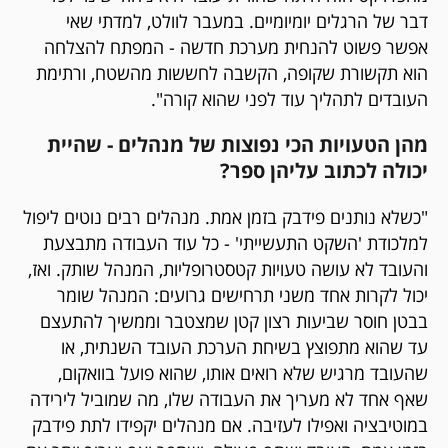
דבר של הרגלים יומיומיים. במעבר לוולט, למדתי שאי
אפשר פשוט להנחית מערכת חדשה - המפתח להצלחה
הוא תקשורת שקופה, הקשבה לחששות מהשטח, ורתימת
העובדים לתהליך עוד לפני שהוא קורה".
מהן הטעויות הכי נפוצות של מנהלים - שהיית
יכולה לכתוב עליהן ספר?
"כשלא נותנים פידבק בזמן אמת. מנהלים רבים נוטים ליפול
למלכודת 'השקט התעשייתי' - כל עוד העבודה מתבצעת
והעובד לא עושה טעויות קטסטרופליות, המנהל שותק. ואז,
יכול לקרות אחד משני תרחישים גרועים: המנהל שומר
בבטן חוסר שביעות רצון קטן שמצטבר וממשיך להתעצם
עד שהוא מתפוצץ בשיחת הערכת העובד השנתית, או
שהעובד מרגיש שלא רואים אותו, שהוא פועל בוואקום,
שאף אחד לא מעריך את העבודה שלו, מה שמוביל לירידה
במוטיבציה ואפילו לעזיבה. אם מנהלים יקפידו לתת פידבק