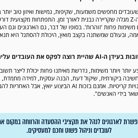
רגונים שעובדים מחפשים משמעות, שקיפות, גמישות ואיזון טוב יותר
האישיים. מצד שני, דור ה-Z מגלה שקריירה נבנית לאורך זמן. התפתחות מקצו
משימות פחות 'זוהרות'. בסופו של דבר, גם הארגונים וגם הע
ה, ובעולם שמשתנה בקצב מואץ, היכולת להסתגל היא תנאי
וצה לפקס את העובדים עליהן?
 AI יידע לבצע יותר ויותר משימות, נדרשת מאיתנו פחות יכולת לייצר תש
חשיבה ביקורתית, שיקול דעת, הבנה עסקית, למידה מתמדת, ה
לצד טכנולוגיה - הן מיומנויות קריטיות. אמנם בזכות AI הביצוע 
שאר בידי האנשים".
Wolt Ben מאפשרת לארגונים לנהל את תקציבי ההסעדה והרווחה במקום
לעובדים וניהול פשוט וחכם למעסיקים.