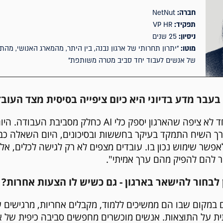
חברה:
NetNut
תפקיד:
VP HR
ניסיון:
25 שנים
מוטו:
"יתרון תחרותי של ארגון נבנה, בין היתר, מהמארג האנושי, מהת
של אנשים לעבוד יחד סביב מטרה משותפת"
בעבר מדע בדיוני היא כיום ציפייה בסיסית מצד העוב
"לפני חמש שנים אף אחד לא ציפה שהארגון יספק כלי AI כחל
רך השיח התמקד בעיקר בחששות ובסיכונים, היום השאלה כ
לא כיצד לאפשר שימוש נכון בו. עובדים מצפים לא רק לגישה לכלים,
 להם להפיק מהם ערך אמיתי".
 לבחור להישאר בארגון - גם כשיש לו הצעות אחרות?
ם במקום שבו הם ממשיכים ללמוד, מקבלים אחריות, מרגישים ש
 על התוצאות. אנשים מוכשרים מחפשים סביבה כיפית של אנ