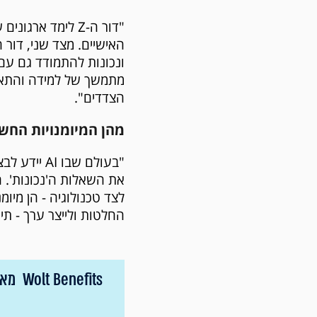
"דור ה-Z לימד א
ונכונות להתמודד גם עם 
מתמשך של למידה והתאמ
הצדדים".
מהן המיומנויות החשובות בעידן ה-AI שהיית ר
"בעולם שבו
את השאלות ה'נכונות'. 
החלטות ולייצר ערך - תי
efits