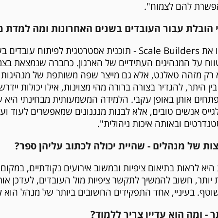
פשרת להם לצמוח".
הובלת עבור העובדים בשנים האחרונות ומה למדת מ
"בשנה האחרונה השקנו את Scale Builders - תוכנית אסטרטגית לפית
וח על המנהיגים העתידיים של הארגון. כחברה שנמצאת בצמ
רק מזהה טאלנט, אלא גם מייצר שפה משותפת של מנהיגות ו
ן היתר, להגדיר בצורה ברורה מהי מצוינות, אילו יכולות יידרש
פתחים אותן באופן עקבי. הלמידה המשמעותית מבחינתי היא ש
גייס אנשים טובים, אלא לבנות מנגנונים שמאפשרים לעוד וע
נדרטים ובאותה איכות ניהולית".
צות של מנהלים - שהיית יכולה לכתוב עליהן ספר?
היא לראות בתיאום ציפיות ובמשוב אירועים נקודתיים, במקום
יותר, חשוב להמשיך לתקשר ציפיות מול העובדים, לעדכן אות
טף. בעיניי, אחד התפקידים החשובים ביותר של מנהל הוא לי