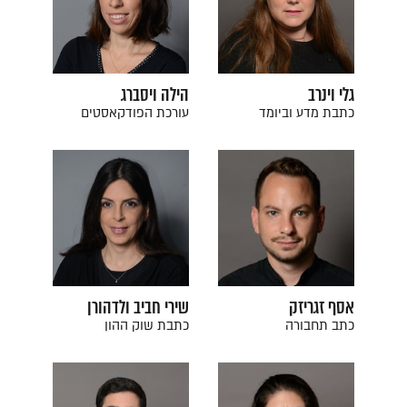
גלי וינרב
הילה ויסברג
כתבת מדע וביומד
עורכת הפודקאסטים
אסף זגריזק
שירי חביב ולדהורן
כתב תחבורה
כתבת שוק ההון