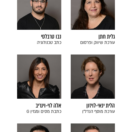
גלית חתן
נבו טרבלסי
עורכת שיווק ופרסום
כתב טכנולוגיה
הלית ינאי-לויזון
אלה לוי-וינריב
עורכת מוסף הנדל"ן
כתבת מסים ומגזין G