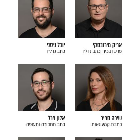
אריק מירובסקי
יובל ניסני
פרשן בכיר וכתב נדל"ן
כתב נדל"ן
שירה ספיר
אלון פרל
כתבת קמעונאות
כתב תחבורה ותעופה