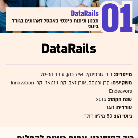
01
01
DataRails
תכנון וניתוח פיננסי באקסל לארגונים בגודל
בינוני
מייסדים:
דידי גורפינקל, אייל כהן, עודד הר-טל
משקיעים:
קרן ורטקס, אורן זאב, קרן וינטאג', קרן Innovation
Endeavors
שנת הקמה:
2015
עובדים:
140
גיוסי הון:
53 מיליון דולר