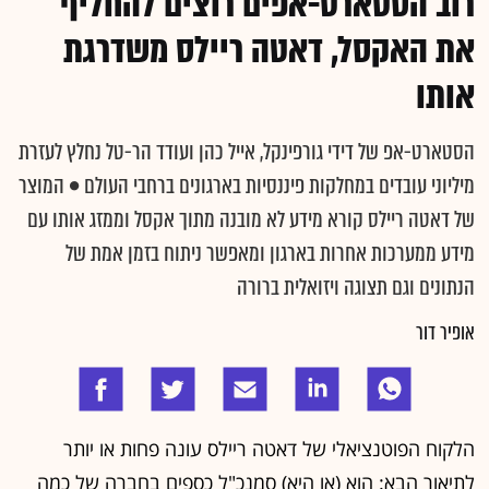
רוב הסטארט-אפים רוצים להחליף
את האקסל, דאטה ריילס משדרגת
אותו
הסטארט-אפ של דידי גורפינקל, אייל כהן ועודד הר-טל נחלץ לעזרת
מיליוני עובדים במחלקות פיננסיות בארגונים ברחבי העולם • המוצר
של דאטה ריילס קורא מידע לא מובנה מתוך אקסל וממזג אותו עם
מידע ממערכות אחרות בארגון ומאפשר ניתוח בזמן אמת של
הנתונים וגם תצוגה ויזואלית ברורה
אופיר דור
הלקוח הפוטנציאלי של דאטה ריילס עונה פחות או יותר
לתיאור הבא: הוא (או היא) סמנכ"ל כספים בחברה של כמה