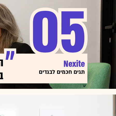
05
05
ה
Nexite
ב
תגים חכמים לבגדים