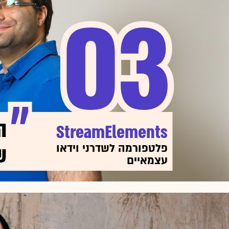
03
03
ה
StreamElements
ש
פלטפורמה לשדרני וידאו
עצמאיים