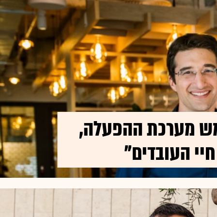
מש מערכת ההפעלה,
יי העובדים"