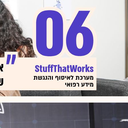
06
06
א
StuffThatWorks
ש
מערכת לאיסוף והנגשת
מידע רפואי