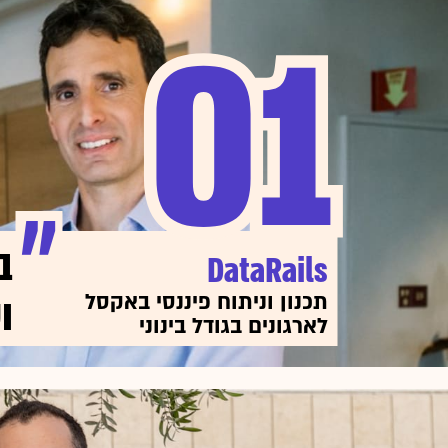
01
01
ב
DataRails
ו
תכנון וניתוח פיננסי באקסל
לארגונים בגודל בינוני