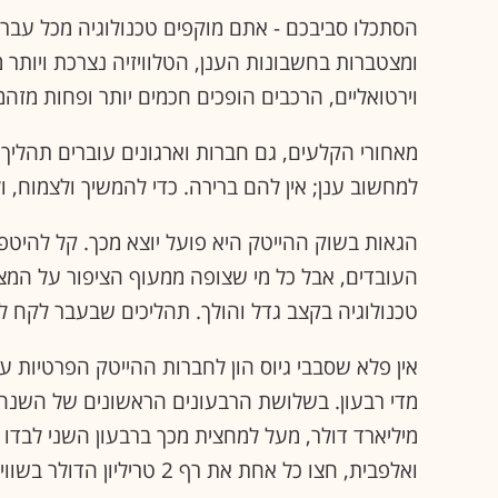
הסתכלו סביבכם - אתם מוקפים טכנולוגיה מכל עבר,
ומצטברות בחשבונות הענן, הטלוויזיה נצרכת ויות
וירטואליים, הרכבים הופכים חכמים יותר ופחות מזהמי
מאחורי הקלעים, גם חברות וארגונים עוברים תהלי
למחשוב ענן; אין להם ברירה. כדי להמשיך ולצמוח, ו
הגאות בשוק ההייטק היא פועל יוצא מכך. קל להיט
העובדים, אבל כל מי שצופה ממעוף הציפור על המציא
טכנולוגיה בקצב גדל והולך. תהליכים שבעבר לקח לה
אין פלא שסבבי גיוס הון לחברות ההייטק הפרטיות על
מיליארד דולר, מעל למחצית מכך ברבעון השני לבדו 
ואלפבית, חצו כל אחת את רף 2 טריליון הדולר בשווי חברה בפעם הראשונה בשנת 2021).