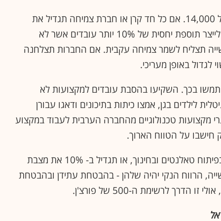
הנתון הרשמי של המחסור בעובדים להייטק עומד על 14,000. אם כל חד קרן או חברת צמיחה תגדיל את
מאגר הכישרונות שלה באופן אורגני ותהיה אחראית לייצר תוספת יחסית של 10% יותר עובדים אשר לא
שייה תצליח לשמר צמיחה עקבית. אם החברות תצלחנה
 לגדול באופן מעריכי.
תמשו בכך. השקיעו בהסבת עובדים למקצועות לא
יטלית לילדים בגן, אמצו כיתות בתיכונים ודאגו עבורן
גרי מקצועות טכנולוגיים מהחברה הערבית לעבוד במקצוע
 חישבו על הטווח הארוך.
אם כל חברה תשקיע 10% מהתקציב השנתי שלה בפיתוח טאלנטים ובחינוך, או תגדיל ב- 10% את מצבת
ה, הרווח הנקי יהיה שלהן - בהבטחת עתידן ובהבטחת
רך לרשימת ה-500 של פורצ'ן.
אל