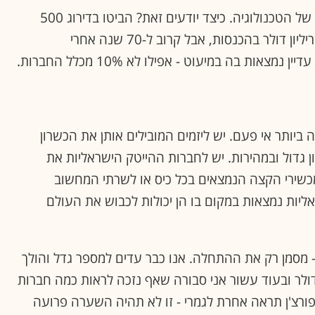
ולמרות זאת, אנחנו עדיין רק בתחילתו של תור הזהב של הטכנולוגיה. כיצד יודעים זאת? הביטו בדירוג 500
הגדולות של המגזין פורצ'ן. אלה ייצרו השנה 13.8 טריליון דולר בהכנסות, אבל קרוב ל-70 שנה אחרי
ת בה במיעוט - אפילו לא 10% מכלל החברות.
יותר אי פעם. יש ליזמים המובילים אותן את הכשרון
ון גדול ובמהירות. יש לחברות ההייטק הישראליות את
מכשירי הקצה הנמצאים בכל כיס או לשרתי המחשוב
ליות נמצאות במקום בו הן יכולות לכבוש את העולם
פר חדי הקרן הפעילים בישראל - 52 כיום - מסמן רק את ההתחלה. אנו כבר עדים למספר גדל והולך
ת שחוצות את רף 10 מיליארד הדולר ובעוד עשור אני סבורה שאף נזכה לראות כמה חברות
דולר. גם רשימת פורצ'ן תראה אחרת לגמרי - זו לא תהיה השערה פרועה