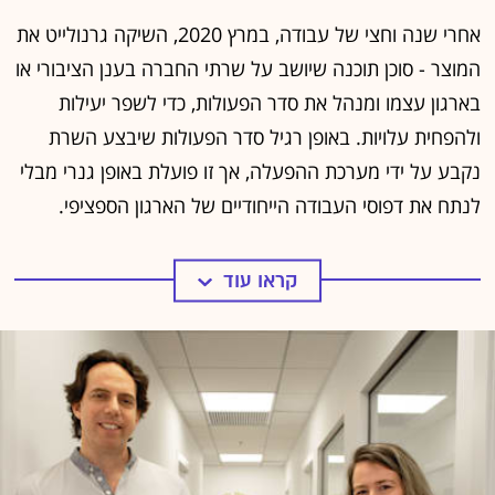
כדי להוזיל את עלויות המחשוב. הסטארט-אפ גרנולייט
(Granulate), שהוקם ב-2018 על ידי אסף עזרא (מנכ"ל) וטל
סייג (סמנכ"ל טכנולוגיות), מנסה לעזור לחברות להפחית את
חשבונות הענן באמצעות אופטימיזציה של השימוש במשאבי
המחשוב, בלי לשוב ולכתוב מחדש את הקוד.
סוכן תוכנה בענן
השניים שירתו יחד במסלול תלפיות וב-8200 ואחרי שחרורם
בקיץ 2017 חשבו להקים יחד סטארט-אפ סייבר כמתבקש.
הם החלו לעבוד כיזמים בהתמחות בקרן ההשקעות בסייבר YL
ונצ'רס ונפגשו עם שורת מנהלי אבטחת מידע בארגונים כדי
לשמוע מה הבעיות שמפריעות להם. אלא שמהשיחות עזרא
וסייג גילו בעיקר את חוסר היעילות בה ארגונים מנצלים את
משאבי המחשוב, והם החליטו להתמקד בנושא. כך קמה