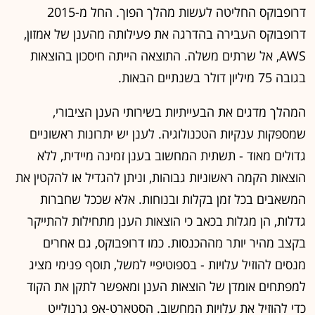
עובדים:
80
גיוסי הון:
50 מיליון דולר
גרנולייט עוזרת לארגונים להתמודד
עם הכאב הגדול ביותר - חשבון הענן
אסף עזרא וטל סייג, בוגרי תלפיות ו-8200, תכננו להקים עוד
סטארט-אפ סייבר, אך שינו כיוון כשגילו עד כמה השימוש במשאבי
המחשוב בארגונים לא יעיל
אופיר דור
בעוד מרבית החברות עוברות בשנים האחרונות מניהול