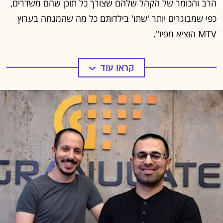
למעשה, הם נגישים מאוד למי שמכיר אותם ויודע היכן למצוא
אותם. הם חיים בעולם הווירטואלי הקובייתי של מיינקראפט -
שהוא כיום המשחק הנצפה ביותר ביוטיוב, במשחקי התלת
מימד של רובלוקס, ביקום התזזיתי של פורטנייט, ובמשחקי
הארקייד של וורלד אוף וורקרפט וליג אוף לג'נדס. כשהם לא
משחקים, הם צופים במשפיענים אחרים שמשדרים את עצמם
משחקים משחקי הרפתקאות או שח-מט, מתכנתים קוד או
סתם משתפים בחוויות היום-יום שלהם או מהגיגי ראשם.
הגם שהרוב המכריע, הן של הקהל והן של השדרנים, מגיע
מעולמות הגיימינג, משחקי וידיאו הם רק תירוץ. "המשפיענים
האלה משחקים רק חלק מהזמן - בשאר הם צופים יחד
בקליפים או בקדימונים, מדברים על קוביד או צוחקים יחד עם
הקהל שלהם", אומר לגלובס דורון ניר, ממייסדי סטרים
אלמנטס. "הם שחקני מחשב אבל גם מנהלי קהילה - הם