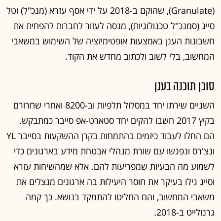
שרתים עצמאי לשימוש בשירותי מחשוב בענן הציבורי,
דרופבוקס החליטה לעשות מהלך הפוך. החל מ-2015
דרופבוקס העבירה בהדרגה את פעילותה מהענן של אמזון,
AWS, אל שרתים משלה. התוצאה הייתה חיסכון בהוצאות
בגובה 75 מיליון דולר בשנתיים הבאות.
המהלך מדגים את הבעייתיות בשירותי הענן הציבורי,
שמספקות ענקיות הטכנולוגיה. לענן יש יתרונות ראשוניים
גדולים מאוד - תשתית המחשוב בענן זמינה מיידית, ללא
הוצאות הקמה ראשוניות גבוהות, וניתן להגדיל או להקטין את
המשאבים בכל זמן בקלות ובנוחות. אלא שככל שחברות
גדלות, הן מגלות בכאב כי הוצאות הענן מתחילות להתייקר
בקצב מהיר יותר מההכנסות. כמו דרופבוקס, גם אחרים
מנסים להוזיל עלויות - בספוטיפיי למשל, תוסף פנימי מציג
למפתחים אומדן של הוצאות הענן ומאפשר לתקן את הקוד