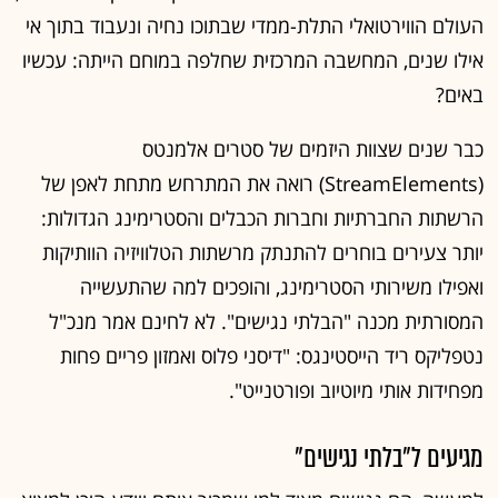
סוכנות טאלנטים מן העתיד ליוצרי
תוכן צעירים
בזמן שפייסבוק נואשת לחפש יוצרי תוכן צעירים כדי למשוך קהל
חדש לפלטפורמה המזדקנת, סטרים אלמנטס זיהו כבר לפני שנים
את הכוח שניתן בידיהם של שדרני וידאו עצמאיים • היום הם
מייצרים הכנסות של עשרות מיליוני דולרים מבניית קהלים ומגיוס
חסויות ממותגי ענק שרוצים להתחבר אל דור ה-Z - ה"בלתי ניתן
להשגה", הדור שאינו צופה בטלוויזיה - אפילו לא בנטפליקס
אסף גלעד
כשמייסדי הסטארט-אפ סטרים אלמנטס - דורון ניר, אור פרי,
ראם שרמן וגיל הירש - צפו במארק צוקרברג מציג בחודש