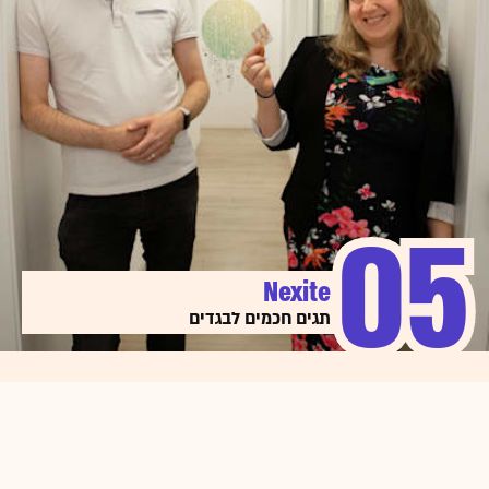
גרנולייט ב-2018.
אחרי שנה וחצי של עבודה, במרץ 2020, השיקה גרנולייט את
המוצר - סוכן תוכנה שיושב על שרתי החברה בענן הציבורי או
בארגון עצמו ומנהל את סדר הפעולות, כדי לשפר יעילות
ולהפחית עלויות. באופן רגיל סדר הפעולות שיבצע השרת
נקבע על ידי מערכת ההפעלה, אך זו פועלת באופן גנרי מבלי
לנתח את דפוסי העבודה הייחודיים של הארגון הספציפי.
קראו עוד