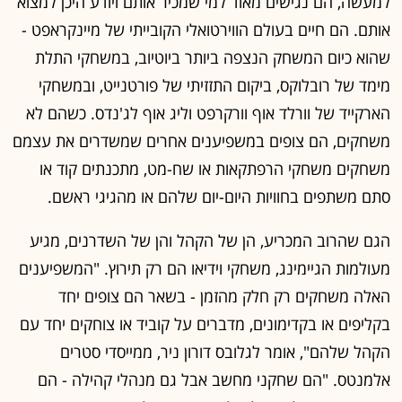
שעבר בפני 3 מיליארד משתמשי פייסבוק את חזון המטא-וורס,
העולם הווירטואלי התלת-ממדי שבתוכו נחיה ונעבוד בתוך אי
אילו שנים, המחשבה המרכזית שחלפה במוחם הייתה: עכשיו
באים?
כבר שנים שצוות היזמים של סטרים אלמנטס
(StreamElements) רואה את המתרחש מתחת לאפן של
הרשתות החברתיות וחברות הכבלים והסטרימינג הגדולות:
יותר צעירים בוחרים להתנתק מרשתות הטלוויזיה הוותיקות
ואפילו משירותי הסטרימינג, והופכים למה שהתעשייה
המסורתית מכנה "הבלתי נגישים". לא לחינם אמר מנכ"ל
נטפליקס ריד הייסטינגס: "דיסני פלוס ואמזון פריים פחות
מפחידות אותי מיוטיוב ופורטנייט".
מגיעים ל"בלתי נגישים"