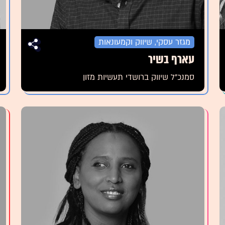
מגזר עסקי, שיווק וקמעונאות
עארף בשיר
סמנכ"ל שיווק ברושדי תעשיות מזון