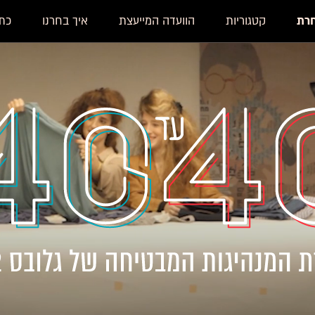
רת
קטגוריות
הוועדה המייעצת
איך בחרנו
כת