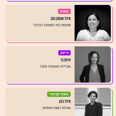
משפט
מיכל אגמון גונן
שופטת בית המשפט הכלכלי
הייטק
עינת גז
מנכ"לית פאפאיה גלובל
המגזר הציבורי
מיכל כהן
מנהלת רשות התחרות