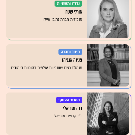
נדל"ן ותשתיות
אורלי שטרן
מנכ"לית חברת נתיבי איילון
חינוך וחברה
פנינה אגניהו
מנהלת רשת שותפויות עולמית בסוכנות היהודית
המגזר העסקי
דנה עזריאלי
יו״ר קבוצת עזריאלי