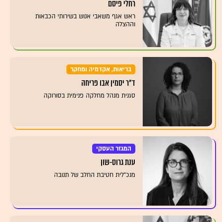
רחלי פיסם
ראש אגף משאבי אנוש בשירותי הכבאות
וההצלה
בריאות, אקדמיה ומחקר
ד"ר יסמין אבו פריחה
סגנית מנהל מחלקה פנימית בסורוקה
המגזר העסקי
ענת גרוס-שון
מנכ"לית חטיבת החלב של תנובה