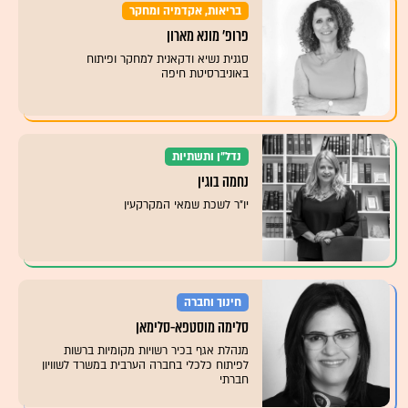
בריאות, אקדמיה ומחקר
פרופ' מונא מארון
סגנית נשיא ודקאנית למחקר ופיתוח
באוניברסיטת חיפה
נדל"ן ותשתיות
נחמה בוגין
יו"ר לשכת שמאי המקרקעין
חינוך וחברה
סלימה מוסטפא-סלימאן
מנהלת אגף בכיר רשויות מקומיות ברשות
לפיתוח כלכלי בחברה הערבית במשרד לשוויון
חברתי