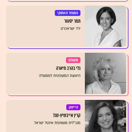
המגזר העסקי
תמר יסעור
יו"ר ישראכרט
משפט
גלי בהרב מיארה
היועצת המשפטית לממשלה
הייטק
קרין אייבשיץ-סגל
מנכ"לית משותפת אינטל ישראל