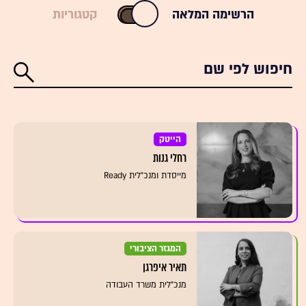
הרשימה המלאה
קטגוריות
הייטק
רחלי גנות
מייסדת ומנכ״לית Ready
המגזר הציבורי
תאיר איפרגן
מנכ"לית משרד העבודה