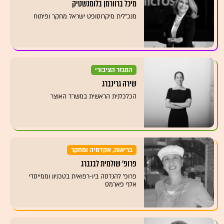
מיכל ברוורמן בלומנשטיק
מנכ"לית מיקרוסופט ישראל מחקר ופיתוח
המגזר הציבורי
שירה גרינברג
הכלכלנית הראשית במשרד האוצר
בריאות, אקדמיה ומחקר
פרופ׳ שולמית לבנברג
פרופ' להנדסה ביו-רפואית בטכניון וממייסדי
אלף פארמס