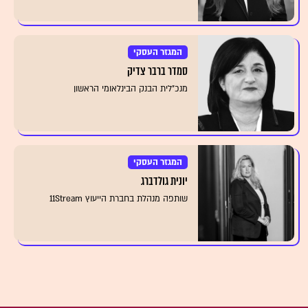
המגזר העסקי
סמדר ברבר צדיק
מנכ"לית הבנק הבינלאומי הראשון
המגזר העסקי
יונית גולדברג
שותפה מנהלת בחברת הייעוץ 11Stream