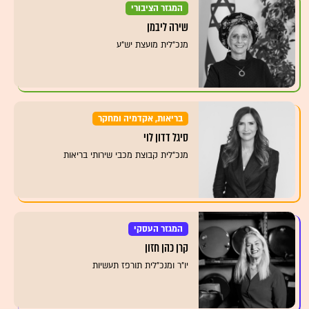
המגזר הציבורי
שירה ליבמן
מנכ"לית מועצת יש"ע
בריאות, אקדמיה ומחקר
סיגל דדון לוי
מנכ"לית קבוצת מכבי שירותי בריאות
המגזר העסקי
קרן כהן חזון
יו"ר ומנכ"לית תורפז תעשיות