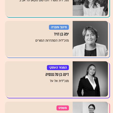
מנכ"לית משרד הפרסום מקאן תל אביב
חינוך וחברה
יפה בן דויד
מזכ"לית הסתדרות המורים
המגזר העסקי
דינה בן טל גננסיה
מנכ"לית אל על
משפט