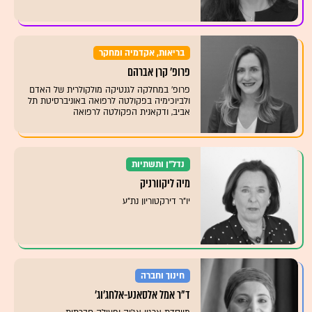
בריאות, אקדמיה ומחקר
פרופ' קרן אברהם
פרופ' במחלקה לגנטיקה מולקולרית של האדם
ולביוכימיה בפקולטה לרפואה באוניברסיטת תל
אביב, ודקאנית הפקולטה לרפואה
נדל"ן ותשתיות
מיה ליקוורניק
יו"ר דירקטוריון נת"ע
חינוך וחברה
ד"ר אמל אלסאנע-אלחג׳וג׳