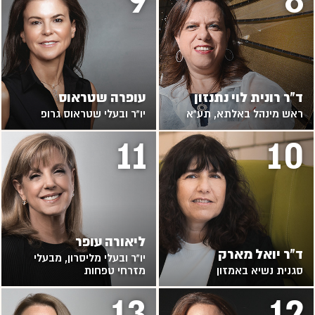
ד"ר רונית לוי נתנזון
עופרה שטראוס
ראש מינהל באלתא, תע"א
יו"ר ובעלי שטראוס גרופ
11
10
ליאורה עופר
ד"ר יואל מארק
יו"ר ובעלי מליסרון, מבעלי
סגנית נשיא באמזון
מזרחי טפחות
13
12