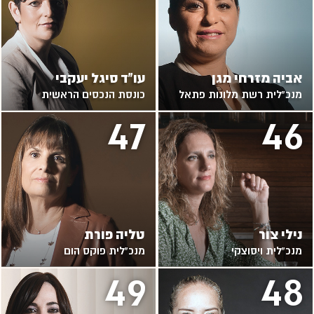
אביה מזרחי מגן
עו"ד סיגל יעקבי
מנכ"לית רשת מלונות פתאל
כונסת הנכסים הראשית
47
46
נילי צור
טליה פורת
מנכ”לית ויסוצקי
מנכ"לית פוקס הום
49
48