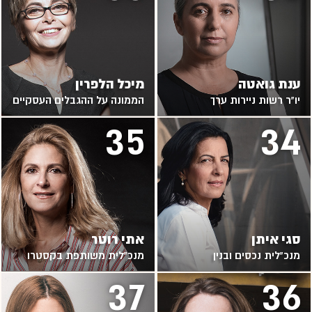
ענת גואטה
מיכל הלפרין
יו"ר רשות ניירות ערך
הממונה על ההגבלים העסקיים
35
34
סגי איתן
אתי רוטר
מנכ"לית נכסים ובנין
מנכ"לית משותפת בקסטרו
37
36