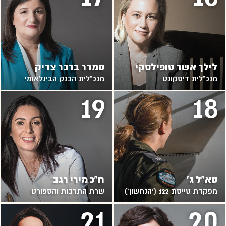
לילך אשר טופילסקי
סמדר ברבר צדיק
מנכ"לית דיסקונט
מנכ"לית הבנק הבינלאומי
19
18
סא"ל ג'
ח"כ מירי רגב
מפקדת טייסת 122 ('הנחשון')
שרת התרבות והספורט
21
20