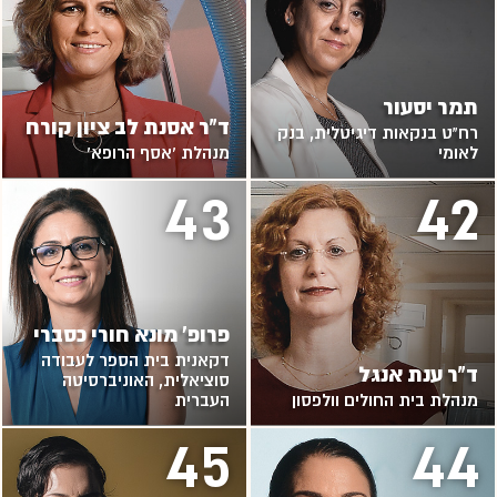
תמר יסעור
ד"ר אסנת לב ציון קורח
רח"ט בנקאות דיגיטלית, בנק
לאומי
מנהלת 'אסף הרופא'
43
42
פרופ' מונא חורי כסברי
דקאנית בית הספר לעבודה
ד"ר ענת אנגל
סוציאלית, האוניברסיטה
מנהלת בית החולים וולפסון
העברית
45
44