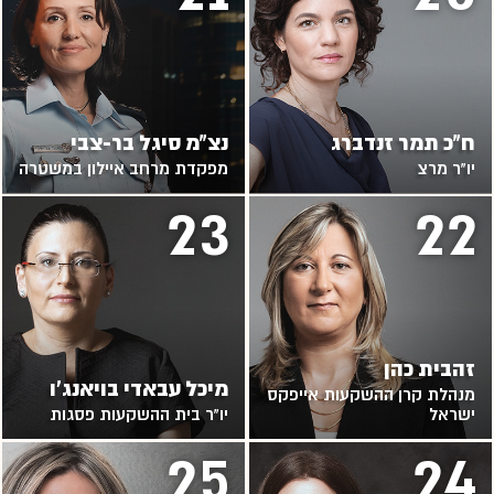
ח"כ תמר זנדברג
נצ"מ סיגל בר-צבי
יו"ר מרצ
מפקדת מרחב איילון במשטרה
23
22
זהבית כהן
מיכל עבאדי בויאנג'ו
מנהלת קרן ההשקעות אייפקס
ישראל
יו"ר בית ההשקעות פסגות
25
24