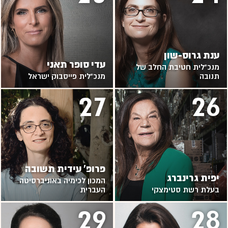
ענת גרוס-שון
עדי סופר תאני
מנכ"לית חטיבת החלב של
תנובה
מנכ"לית פייסבוק ישראל
27
26
פרופ' עידית תשובה
יפית גרינברג
המכון לכימיה באוניברסיטה
בעלת רשת סטימצקי
העברית
29
28