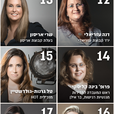
דנה עזריאלי
שרי אריסון
יו"ר קבוצת עזריאלי
בעלת קבוצת אריסון
15
14
פרופ' בינה קליסקי
טל גרנות-גולדשטיין
ראש המעבדה למדידות
מגנטיות רגישות, בר אילן
מנכ"לית HOT
17
16