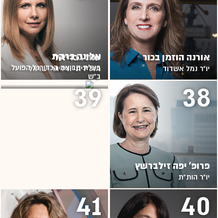
אלונה ברקת
אורנה הוזמן בכור
ענת גבריאל
בעלת קבוצת הכדורגל הפועל
יו"ר נמל אשדוד
מנכ"לית יוניליוור ישראל
ב"ש
39
38
פרופ' יפה זילברשץ
יו"ר הות"ת
41
40