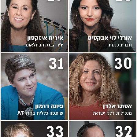
אורלי לוי אבקסיס
אירית איזקסון
חברת כנסת
יו"ר הבנק הבינלאומי
31
30
אסתר אלדן
פיונה דרמון
מנכ"לית דלק ישראל
שותפה כללית בקרן JVP
33
32