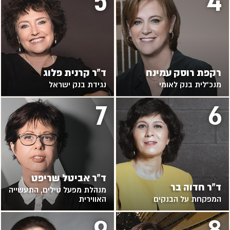
5
4
רקפת רוסק עמינח
ד"ר קרנית פלוג
מנכ"לית בנק לאומי
נגידת בנק ישראל
7
6
ד"ר אביטל שריפט
ד"ר חדוה בר
מנהלת מפעל טילים, התעשייה
המפקחת על הבנקים
האווירית
9
8