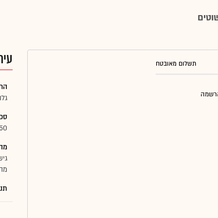
עית
תשלום מאובטח
הח
הרשמה
גלו
סכו
0.50
מה 
גיש
מהד
תנא