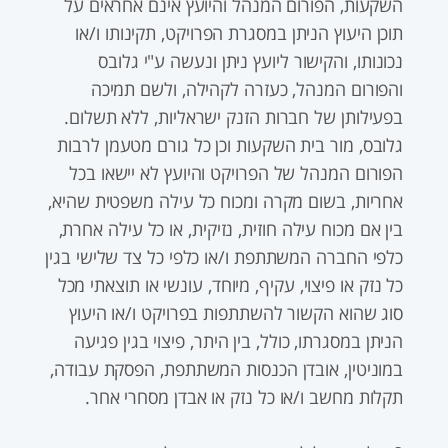
השקעות, הפורום המנהל והיועץ אינם אחראים על
תוכן היעוץ הניתן במסגרת הפרויקט, תקינותו ו/או
נכונותו, והקישור ליועץ ניתן ונעשה ע"י גלובס
והפורום המנהל, כעזרה לקהילה, ולשם תמיכה
בפעילותן של חברות הזנק ישראליות, ללא תשלום.
גלובס, מור בית השקעות וכן כל גורם מטעמן לרבות
הפורום המנהל של הפרויקט והיועץ לא יישאו בכל
אחריות, בשום מקרה ומכוח כל עילה משפטית שהיא,
בין אם מכוח עילה חוזית, נזיקית, או כל עילה אחרת,
כלפי החברה המשתתפת ו/או כלפי כל צד שלישי בגין
כל נזק או פיצוי, עקיף, מיוחד, עונשי או תוצאתי מכל
סוג שהוא הקשור להשתתפות בפרויקט ו/או היעוץ
הניתן במסגרתו, כולל, בין היתר, פיצוי בגין פגיעה
במוניטין, אובדן הכנסות המשתתפת, הפסקת עבודה,
תקלות מחשב ו/או כל נזק או אבדן מסחרי אחר.